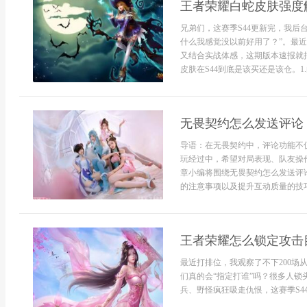
王者荣耀白蛇皮肤强度解
兄弟们，这赛季S44更新完，我后
什么我感觉没以前好用了？”。最
又结合实战体感，这期版本速报就
皮肤在S44到底是该买还是该仓。1.白
无畏契约怎么发送评论
导语：在无畏契约中，评论功能不
玩经过中，希望对局表现、队友操
章小编将围绕无畏契约怎么发送评
的注意事项以及提升互动质量的技巧
王者荣耀怎么锁定攻击目
最近打排位，我观察了不下200
们真的会“指定打谁”吗？很多人
兵、野怪疯狂吸走仇恨，这赛季S44