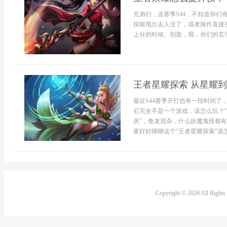
兄弟们，这赛季S44，不知道你们
技能甩出去人没了，或者操作直接
上分的时候。别急，我，你们的玄学
王者星耀探索 从星耀
最近S44赛季开打也有一段时间了
石完全不是一个游戏，该怎么玩？
房”，鱼龙混杂，什么妖魔鬼怪都
家好好聊聊这个“王者星耀探索”该怎.
Copyright © 2026 All Right