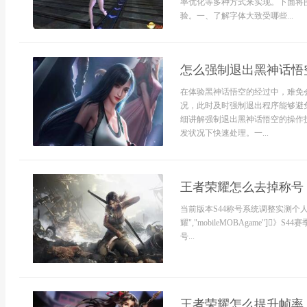
率优化等多种方式来实现。下面将
验。一、了解字体大致受哪些...
怎么强制退出黑神话悟
在体验黑神话悟空的经过中，难免
况，此时及时强制退出程序能够避
细讲解强制退出黑神话悟空的操作
发状况下快速处理。一...
王者荣耀怎么去掉称号
当前版本S44称号系统调整实测个人主页展
耀","mobileMOBAgame"
号...
王者荣耀怎么提升帧率