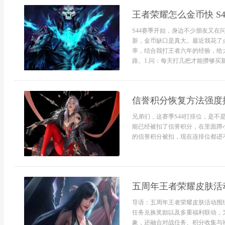
王者荣耀怎么金币快 S
S44赛季开始，身边不少朋友又在
新，金币缺口是真大。最近我花了
率，结合我打王者六年的经验，给
路。1.问：每天打几把才能攒够买
信誉积分恢复方法强度
兄弟们，这赛季S44打排位，是
能已经被扣了信誉积分，在里面蹲
的信誉积分被扣，现在连排位都进不
五周年王者荣耀皮肤活
导语：五周年王者荣耀皮肤活动围
任务兑换奖励以及多重福利联动，
象，还融合对战任务、积分收集与