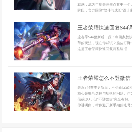
就感，成为年度关注焦点其中一个
阶段，官方围绕“陪伴与成长”设计主题
王者荣耀快速回复S44
这赛季S44更新后，我下班回家
萃的玩法，现在你试试？脆皮打野
这篇王者荣耀快速回复调整速报...
王者荣耀怎么不登微信 2
最近S44赛季更新后，不少新玩家
核心是账号选择与切换的问题。作
信或QQ，但“不登微信”完全有解
你讲明白，帮你避开新手期的账号大坑