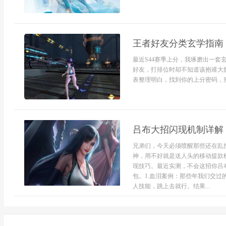
王者好友分类玄学指南
最近S44赛季上分，我琢磨出一
好友，打排位时却不知道该抱谁大
表整理明白，找到你的上分密码，别
吕布大招闪现机制详解
兄弟们，今天必须喷醒那些还在乱
神，用不好就是送人头的移动提款
现技巧。最近实测，不会这招你吕
包。1.血泪案例：那些年我们交
人技能，跳上去就行。结果...