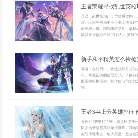
王者荣耀寻找乱世英雄
导语：乱世烽烟起，群雄逐鹿间，
法。玩家在对局中不仅要比拼操作
的英雄人选。围绕阵容搭配、战场
动背景与核心目标“寻找乱世英雄”
新手和平精英怎么捡枪
导语：在对局中，快速找到并拾取
布、掌握正确的拾取方式、了解背
面围绕捡枪流程、操作细节与实战
物...
王者S44上分英雄排行
最近S44赛季打下来，感觉环境
队友选些刮痧英雄急得肝疼。我这
实战体验出发，给大家盘一盘当前版