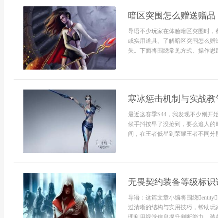
暗区突围怎么赠送赠品
导语不少玩家在体验暗区突围时，
或实用道具。了解暗区突围怎么赠
失。下面将围绕常见方式、操作思路与
寒冰惩击机制与实战教
最近这赛季S44，我发现不少刚
候手抖按早了没抢到，要么追人的
间，在王者低星到荣耀王者不同分段，
无畏契约装备等级标识
导语：这篇文章小编将围绕entity["
过清晰的结构与实用技巧，帮助玩
理利用视觉信息提升判断能力。装备等级标识的基