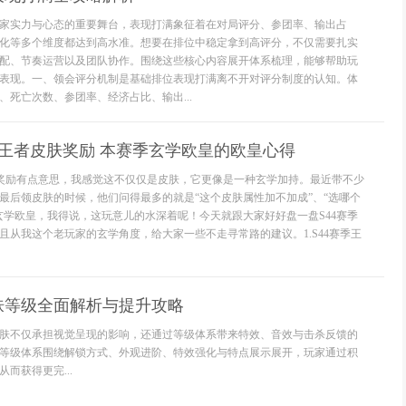
家实力与心态的重要舞台，表现打满象征着在对局评分、参团率、输出占
化等多个维度都达到高水准。想要在排位中稳定拿到高评分，不仅需要扎实
配、节奏运营以及团队协作。围绕这些核心内容展开体系梳理，能够帮助玩
表现。一、领会评分机制是基础排位表现打满离不开对评分制度的认知。体
、死亡次数、参团率、经济占比、输出...
上王者皮肤奖励 本赛季玄学欧皇的欧皇心得
肤奖励有点意思，我感觉这不仅仅是皮肤，它更像是一种玄学加持。最近带不少
最后领皮肤的时候，他们问得最多的就是“这个皮肤属性加不加成”、“选哪个
玄学欧皇，我得说，这玩意儿的水深着呢！今天就跟大家好好盘一盘S44赛季
且从我这个老玩家的玄学角度，给大家一些不走寻常路的建议。1.S44赛季王
肤等级全面解析与提升攻略
肤不仅承担视觉呈现的影响，还通过等级体系带来特效、音效与击杀反馈的
等级体系围绕解锁方式、外观进阶、特效强化与特点展示展开，玩家通过积
而获得更完...