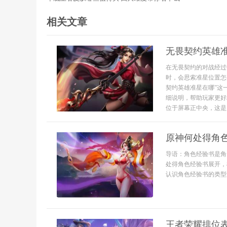
相关文章
无畏契约英雄
在无畏契约的对战经过
时，会思索准星位置怎
契约英雄准星在哪”这
细说明，帮助玩家更好
位于屏幕正中央，这是所
原神何处得角
导语：角色经验书是角
处得角色经验书展开，
认识角色经验书的类型
王者荣耀排位