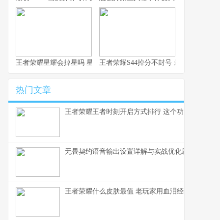
王者荣耀星耀会掉星吗 星耀段位掉星规则详解
王者荣耀S44掉分不封号 最新机制详解
热门文章
王者荣耀王者时刻开启方式排行 这个功能打工人必
无畏契约语音输出设置详解与实战优化思路
王者荣耀什么皮肤最值 老玩家用血泪经验告诉你