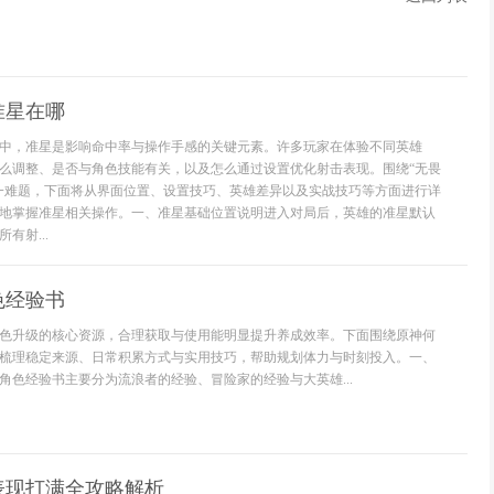
准星在哪
中，准星是影响命中率与操作手感的关键元素。许多玩家在体验不同英雄
么调整、是否与角色技能有关，以及怎么通过设置优化射击表现。围绕“无畏
一难题，下面将从界面位置、设置技巧、英雄差异以及实战技巧等方面进行详
地掌握准星相关操作。一、准星基础位置说明进入对局后，英雄的准星默认
有射...
色经验书
色升级的核心资源，合理获取与使用能明显提升养成效率。下面围绕原神何
梳理稳定来源、日常积累方式与实用技巧，帮助规划体力与时刻投入。一、
角色经验书主要分为流浪者的经验、冒险家的经验与大英雄...
表现打满全攻略解析