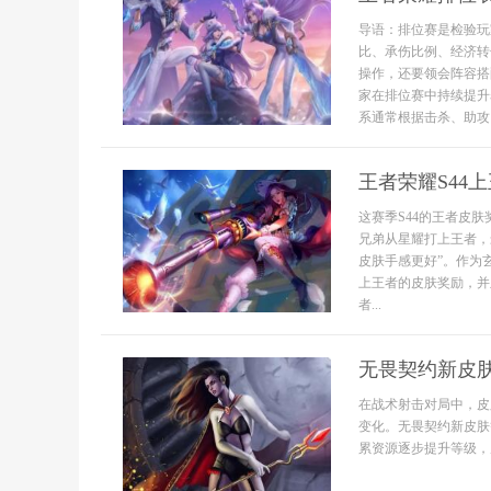
导语：排位赛是检验玩
比、承伤比例、经济转
操作，还要领会阵容搭
家在排位赛中持续提升
系通常根据击杀、助攻
王者荣耀S44
这赛季S44的王者皮
兄弟从星耀打上王者，
皮肤手感更好”。作为
上王者的皮肤奖励，并
者...
无畏契约新皮
在战术射击对局中，皮
变化。无畏契约新皮肤
累资源逐步提升等级，从