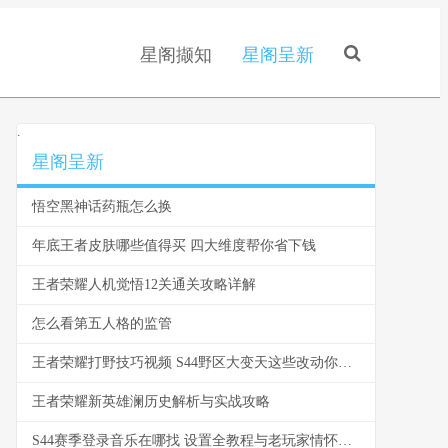
星阁撷知
星阁呈新
.
星阁呈新
悟空黑神话药瓶怎么换
年底王者皮肤哪些值得买 四大维度帮你省下钱
王者荣耀人机觉悟12关通关攻略详解
怎么看第五人格的监管
王者荣耀打野技巧视频 S44野区大变天这些改动你必须知道
王者荣耀新英雄澜历史解析与实战攻略
S44赛季登录音乐在哪找 设置全教程与老玩家情怀指南