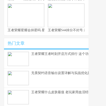
王者荣耀星耀会掉星吗 星耀段位掉星规则详解
王者荣耀S44掉分不封号 最新机制详解
热门文章
王者荣耀王者时刻开启方式排行 这个功能打工人必
无畏契约语音输出设置详解与实战优化思路
王者荣耀什么皮肤最值 老玩家用血泪经验告诉你