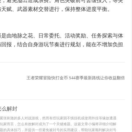
级，避免溢出造成浪费。角色突破前可暂缓投入，等突
与天赋、武器素材交替进行，保持整体进度平衡。
而是由地脉之花、日常委托、活动奖励、任务探索与体
与回报，结合自身游玩节奏进行规划，能在不增加负担
王者荣耀冒险快打金币 S44赛季最新路线让你收益翻倍
怎么解封
紧张刺激的多人对战游戏，然而有些玩家因不慎挂机或使用外挂等缘故遭遇
玩家而言，怎么有效解封成为了一个关键难题。这篇文章小编将详细介绍解
题的具体技巧，并提供一些避免被封号的实用建议，帮助玩家顺利解决封号