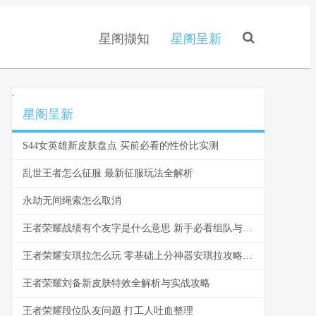
星阁撷知
星阁呈新
.
星阁呈新
S44女英雄新皮肤盘点 买前必看的性价比实测
乱世王者怎么征服 最新征服玩法全解析
永劫无间绳索怎么取消
王者荣耀战绩有个友字是什么意思 新手必看组队与社交指南
王者荣耀安琪拉怎么玩 零基础上分神器安琪拉攻略指南
王者荣耀刘备新皮肤特效全解析与实战攻略
王者荣耀段位队友问题 打工人吐血整理