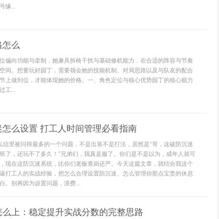
缘...
格怎么
位偏向功能与牵制，她兼具拆椅干扰与基础修机能力，在合适的阵容与节奏
空间。想要玩好园丁，需要领会她的技能机制、对局思路以及与队友的配合
节上做到位，才能体现她的价格。一、角色定位与核心优势园丁的核心能力
工...
迷怎么设置 打工人时间管理必看指南
台私信里被问得最多的一个问题，不是出装不是打法，居然是“哥，这破防沉迷
班了，还玩不了多久！”兄弟们，我真是服了。你们是不是以为，成年人就可
，现在这防沉迷系统，比你们老板查岗还严。今天这篇文章，就结合我这个
逼打工人的实战经验，把怎么合理设置防沉迷、怎么管理你那点宝贵的休息
。别再因为设置问题，浪费...
怎么上：稳定提升实战分数的完整思路