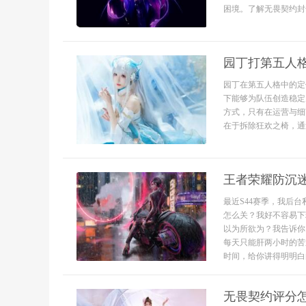
困境。了解无畏契约封号
园丁打第五人
园丁在第五人格中的定
下能够为队伍创造稳定
方式，只有在运营与细
在于拆除狂欢之椅，通过
王者荣耀防沉
最近S44赛季，我后
怎么关？我好不容易下
以为所欲为？我告诉你
每天只能肝两小时的苦
时间，给你讲得明明白白
无畏契约评分