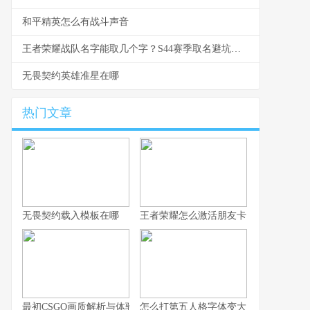
和平精英怎么有战斗声音
王者荣耀战队名字能取几个字？S44赛季取名避坑与好名生成指南
无畏契约英雄准星在哪
热门文章
无畏契约载入模板在哪
王者荣耀怎么激活朋友卡
最初CSGO画质解析与体验技巧全指南
怎么打第五人格字体变大