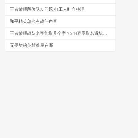
王者荣耀段位队友问题 打工人吐血整理
和平精英怎么有战斗声音
王者荣耀战队名字能取几个字？S44赛季取名避坑与好名生成指南
无畏契约英雄准星在哪