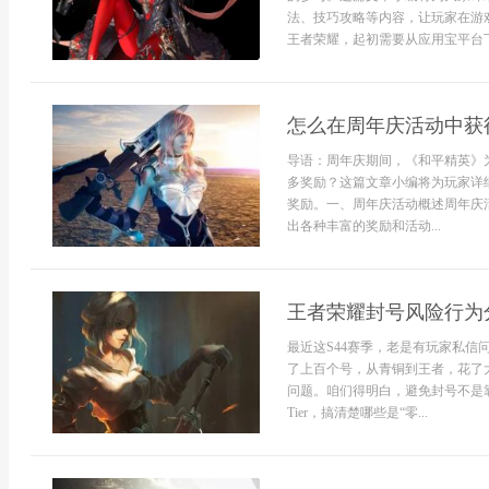
法、技巧攻略等内容，让玩家在游
王者荣耀，起初需要从应用宝平台下
怎么在周年庆活动中获
导语：周年庆期间，《和平精英》
多奖励？这篇文章小编将为玩家详
奖励。一、周年庆活动概述周年庆
出各种丰富的奖励和活动...
王者荣耀封号风险行为分
最近这S44赛季，老是有玩家私
了上百个号，从青铜到王者，花了
问题。咱们得明白，避免封号不是
Tier，搞清楚哪些是“零...