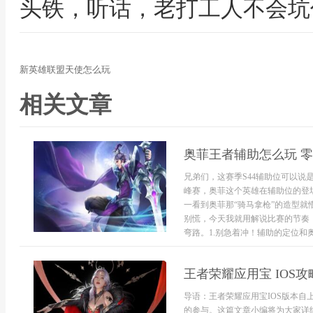
头铁，听话，老打工人不会坑
新英雄联盟天使怎么玩
相关文章
奥菲王者辅助怎么玩 
兄弟们，这赛季S44辅助位可以
峰赛，奥菲这个英雄在辅助位的登
一看到奥菲那“骑马拿枪”的造型
别慌，今天我就用解说比赛的节奏
弯路。1.别急着冲！辅助的定位和奥菲
王者荣耀应用宝 IOS
导语：王者荣耀应用宝IOS版本
的参与。这篇文章小编将为大家详