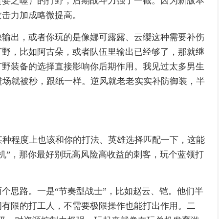
贪婪之噬）的打野，后期战斗力强了一截。因为新版本
攻击力加成略微提高。
缺输出，或者你玩的是像娜可露露、云缨这种需要补伤
打野，比如阿古朵，或者队伍里输出已经够了，那就继
打野装备的选择直接影响你后期作用。我见过太多男生
进场就被秒，跟纸一样。逆风就老老实实补防御装，半
某种程度上也该和你的打法、英雄选择匹配一下，这能
款机”，那你最好别玩高风险高收益的刺客，玩个蓝领打
个思路。一是“节奏型战士”，比如赵云、铠。他们半
间有限的打工人，不需要极限操作也能打出作用。二