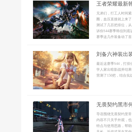
王者荣耀最新
兄弟们，打工人时间紧
圈，血压直接就上来了
测试了几百把排位，从
诉你S44赛季韩信到底
赛季这几件装备动了首先
刘备六神装出装
最近这赛季S44，打
学人家出暗影战斧结果
营测了150把，结合实战
无畏契约黑市
导语围绕无畏契约里常
内容不只关乎外观，也
特点与使用思路，帮助
见长，近战武器在其中