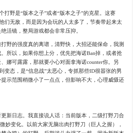
个打野是“版本之子”或者“版本之子”的克星。这赛
为他们无敌，而是因为会玩的人太多了，节奏带起来太
是绝活镜，整局游戏都会非常压抑。
雄打野的强度真的离谱，清野快，大招还能保命，我测
。所以，如果你想上分，优先把海诺Ban掉，或者抢
娜可露露，那就要小心对面拿海诺counter你。另
到变态，是“信息战”太恶心，专抓那些ID很嚣张的男
身提示范围稍微小了一点点，但影响不大，心理威慑还
看更新日志。我直接说人话：当前版本，二级打野刀合
生了微妙变化。以前大家无脑出肉打野刀（巨人之握），