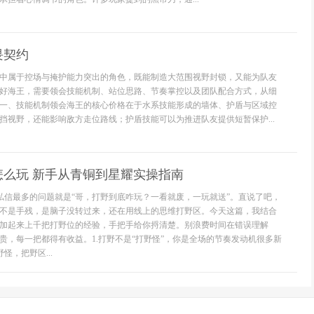
畏契约
中属于控场与掩护能力突出的角色，既能制造大范围视野封锁，又能为队友
好海王，需要领会技能机制、站位思路、节奏掌控以及团队配合方式，从细
一、技能机制领会海王的核心价格在于水系技能形成的墙体、护盾与区域控
挡视野，还能影响敌方走位路线；护盾技能可以为推进队友提供短暂保护...
怎么玩 新手从青铜到星耀实操指南
台私信最多的问题就是“哥，打野到底咋玩？一看就废，一玩就送”。直说了吧，
不是手残，是脑子没转过来，还在用线上的思维打野区。今天这篇，我结合
加起来上千把打野位的经验，手把手给你捋清楚。别浪费时间在错误理解
贵，每一把都得有收益。1.打野不是“打野怪”，你是全场的节奏发动机很多新
怪，把野区...