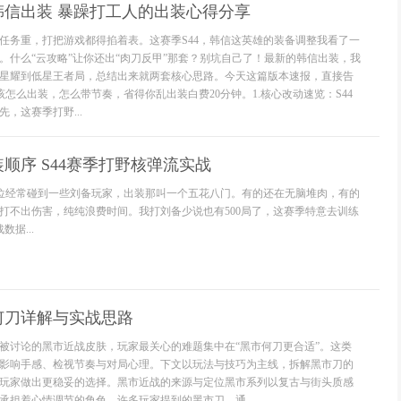
韩信出装 暴躁打工人的出装心得分享
任务重，打把游戏都得掐着表。这赛季S44，韩信这英雄的装备调整我看了一
。什么“云攻略”让你还出“肉刀反甲”那套？别坑自己了！最新的韩信出装，我
星耀到低星王者局，总结出来就两套核心思路。今天这篇版本速报，直接告
该怎么出装，怎么带节奏，省得你乱出装白费20分钟。1.核心改动速览：S44
，这赛季打野...
顺序 S44赛季打野核弹流实战
排位经常碰到一些刘备玩家，出装那叫一个五花八门。有的还在无脑堆肉，有的
打不出伤害，纯纯浪费时间。我打刘备少说也有500局了，这赛季特意去训练
数据...
何刀详解与实战思路
被讨论的黑市近战皮肤，玩家最关心的难题集中在“黑市何刀更合适”。这类
影响手感、检视节奏与对局心理。下文以玩法与技巧为主线，拆解黑市刀的
玩家做出更稳妥的选择。黑市近战的来源与定位黑市系列以复古与街头质感
承担着心情调节的角色。许多玩家提到的黑市刀，通...