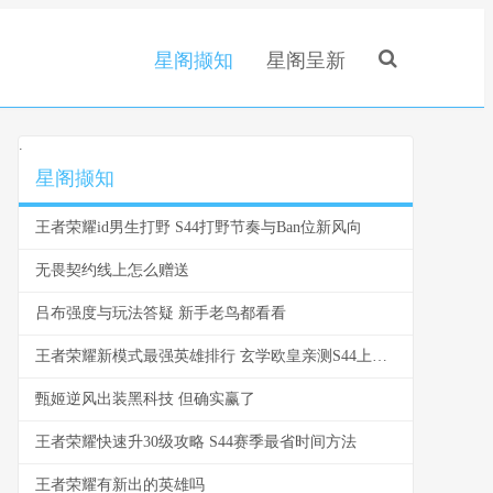
星阁撷知
星阁呈新
.
星阁撷知
王者荣耀id男生打野 S44打野节奏与Ban位新风向
无畏契约线上怎么赠送
吕布强度与玩法答疑 新手老鸟都看看
王者荣耀新模式最强英雄排行 玄学欧皇亲测S44上分密码
甄姬逆风出装黑科技 但确实赢了
王者荣耀快速升30级攻略 S44赛季最省时间方法
王者荣耀有新出的英雄吗