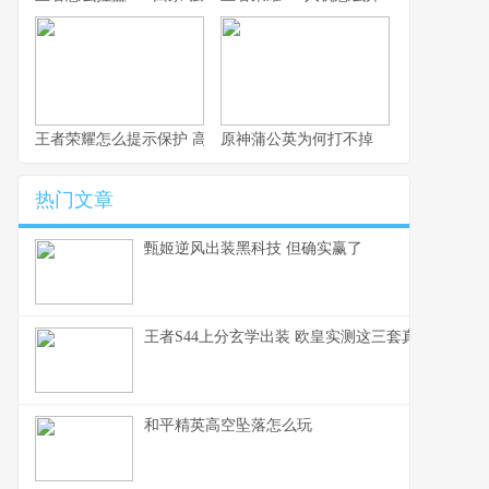
王者荣耀怎么提示保护 高效局内沟通速成指南
原神蒲公英为何打不掉
热门文章
甄姬逆风出装黑科技 但确实赢了
王者S44上分玄学出装 欧皇实测这三套真的能赢
和平精英高空坠落怎么玩