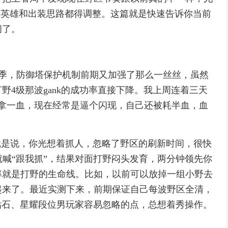
，选英雄和出装思路都得调整。这篇就是快速告诉你当前
间了。
赛季，防御塔保护机制前期又加强了那么一丝丝，虽然
野4级那波gank的成功率直接下降。我上周连着三天
拿一血，现在经常是逼个闪现，自己还被耗半血，血
就是说，你光想着抓人，忽略了野区的刷新时间，很快
就喊“跟我抓”，结果对面打野闷头发育，两分钟领先你
率就是打野的生命线。比如，以前可以放掉一组小野去
起来了。最近实测下来，前期保证自己每波野区全清，
多钻石、星耀段位男玩家容易忽略的点，总想着秀操作。