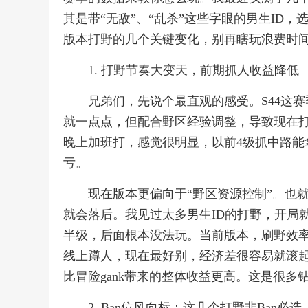
其是带“无敌”、“乱杀”这些字眼的男生ID
版本打野的几个关键变化，别再瞎玩浪费时
1. 打野节奏大变天，前期抓人收益降低
兄弟们，先说个最直观的感受。S44这
就一点点，但配合野区经验调整，导致现在打
晚上加班打，感觉很明显，以前4级抓中路能
亏。
现在版本更偏向于“野区资源控制”。也
就会落后。我见过太多男生ID的打野，开局
半级，后面根本没法玩。当前版本，刷野效
线上蹲人，现在最好别，经济差很容易就滚
比冒险gank带来的整体收益更高。这是很
2. Ban位风向标：这几个打野非Ban必选