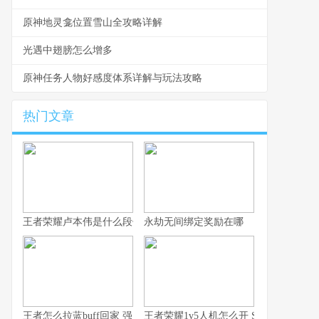
原神地灵龛位置雪山全攻略详解
光遇中翅膀怎么增多
原神任务人物好感度体系详解与玩法攻略
热门文章
王者荣耀卢本伟是什么段位 从数据看卢本伟的实战定位与上限
永劫无间绑定奖励在哪
王者怎么拉蓝buff回家 强度排行与拉野技巧全解析
王者荣耀1v5人机怎么开 S44赛季入口