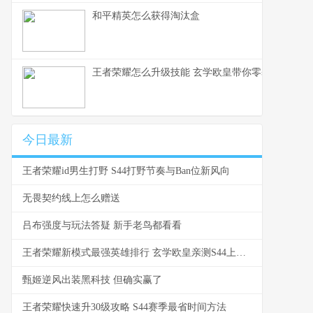
和平精英怎么获得淘汰盒
王者荣耀怎么升级技能 玄学欧皇带你零基础入门
今日最新
王者荣耀id男生打野 S44打野节奏与Ban位新风向
无畏契约线上怎么赠送
吕布强度与玩法答疑 新手老鸟都看看
王者荣耀新模式最强英雄排行 玄学欧皇亲测S44上分密码
甄姬逆风出装黑科技 但确实赢了
王者荣耀快速升30级攻略 S44赛季最省时间方法