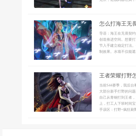
怎么打海王无
导语：海王在无畏契约
创造推进空间。想要打
节入手建立稳定打法。
制效果。水墙不仅能遮
王者荣耀打野
当前S44赛季，我后
大部分新手打野的问题
自己从青铜打到王者，
上，打工人下班时间宝
手误区：打野=疯狂刷野