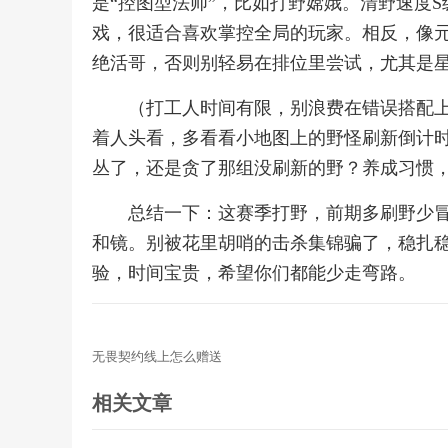
是“控图型法师”，比如打野嫦娥。清野速度
戏，很适合喜欢掌控全局的玩家。相反，像
绝活哥，否则别轻易在排位里尝试，尤其是
（打工人时间有限，别浪费在错误搭配上
着人头看，多看看小地图上的野怪刷新倒计
丛了，还是贪了那组没刷新的野？养成习惯
总结一下：这赛季打野，前期多刷野少冒险
和镜。别被花里胡哨的击杀集锦骗了，稳扎
验，时间宝贵，希望你们都能少走弯路。
无畏契约线上怎么赠送
相关文章