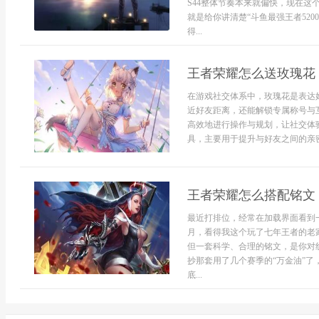
S44整体节奏本来就偏快，现在这
就是给你讲清楚“斗鱼最强王者52
得...
王者荣耀怎么送玫瑰花
在游戏社交体系中，玫瑰花是表达
近好友距离，还能解锁专属称号与
高效地进行操作与规划，让社交体
具，主要用于提升与好友之间的亲密.
王者荣耀怎么搭配铭文 
最近打排位，经常在加载界面看到
月，看得我这个玩了七年王者的老
但一套科学、合理的铭文，是你对
抄那套用了几个赛季的“万金油”
底...