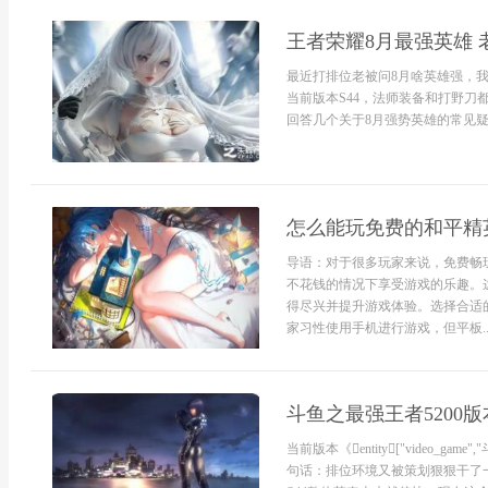
王者荣耀8月最强英雄 
最近打排位老被问8月啥英雄强，
当前版本S44，法师装备和打野
回答几个关于8月强势英雄的常见疑
怎么能玩免费的和平精
导语：对于很多玩家来说，免费畅
不花钱的情况下享受游戏的乐趣。
得尽兴并提升游戏体验。选择合适
家习性使用手机进行游戏，但平板..
斗鱼之最强王者5200
当前版本《entity["video_g
句话：排位环境又被策划狠狠干了