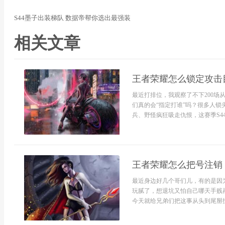
S44墨子出装梯队 数据帝帮你选出最强装
相关文章
王者荣耀怎么锁定攻击目
最近打排位，我观察了不下200
们真的会“指定打谁”吗？很多人
兵、野怪疯狂吸走仇恨，这赛季S44
王者荣耀怎么把号注销
最近身边好几个哥们儿，有的是因
玩腻了，想退坑又怕自己哪天手贱
今天就给兄弟们把这事从头到尾掰扯