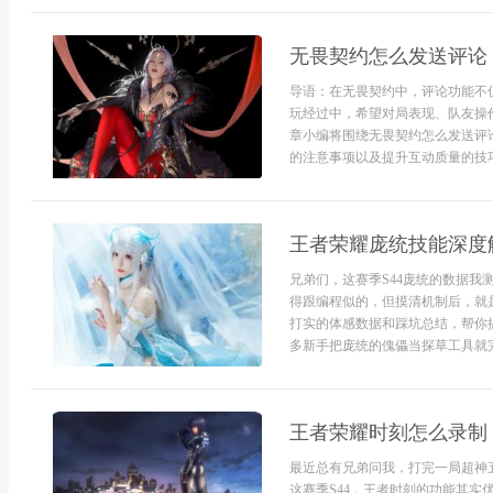
无畏契约怎么发送评论
导语：在无畏契约中，评论功能不
玩经过中，希望对局表现、队友操
章小编将围绕无畏契约怎么发送评
的注意事项以及提升互动质量的技巧
王者荣耀庞统技能深度解
兄弟们，这赛季S44庞统的数据我
得跟编程似的，但摸清机制后，就
打实的体感数据和踩坑总结，帮你
多新手把庞统的傀儡当探草工具就完事
王者荣耀时刻怎么录制
最近总有兄弟问我，打完一局超神
这赛季S44，王者时刻的功能其