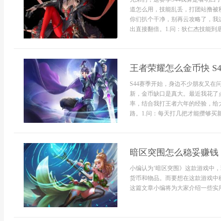
道怎么用，技能乱丢，打团站撸被
你们扒个干净，别再云攻略了，我
出直接翻倍。1.问：狄仁杰技能到底
王者荣耀怎么金币快 S
S44赛季开始，身边不少朋友又在
新，金币缺口是真大。最近我花了
率，结合我打王者六年的经验，给
路。1.问：每天打几把才能攒够买
暗区突围怎么稳妥赚钱
小编认为‘暗区突围》这款游戏中
货币和物品。而要想在这款游戏中
这篇文章小编将为大家介绍一些实用