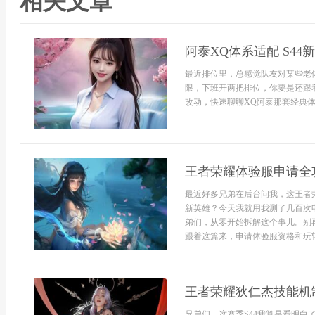
相关文章
阿泰XQ体系适配 S4
最近排位里，总感觉队友对某些老
限，下班开两把排位，你要是还跟
改动，快速聊聊XQ阿泰那套经典体
王者荣耀体验服申请全
最近好多兄弟在后台问我，这王者
新英雄？今天我就用我测了几百次
弟们，从零开始拆解这个事儿。别
跟着这篇来，申请体验服资格和玩转体
王者荣耀狄仁杰技能机
兄弟们，这赛季S44我算是看明