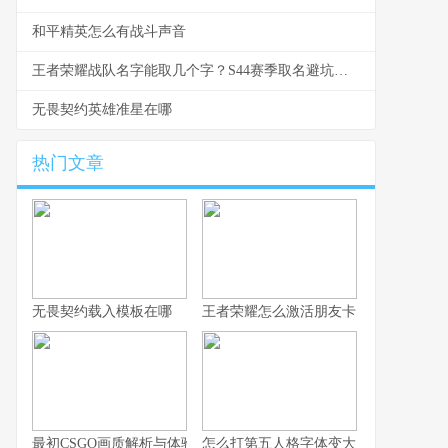
和平精英怎么有战斗声音
王者荣耀战队名字能取几个字？S44赛季取名避坑与好名生成指南
无畏契约英雄准星在哪
热门文章
无畏契约载入模板在哪
王者荣耀怎么激活朋友卡
最初CSGO画质解析与体验技巧全指南
怎么打第五人格字体变大