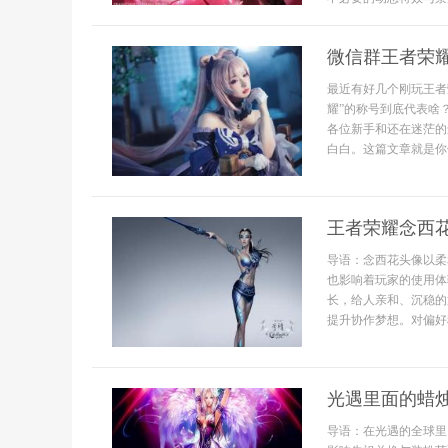
微信群王者荣
最近有好几个刚玩王者
耀”的称号到底代表啥
各位新手和还在迷茫的
白白。这篇文章就是你们.
王者荣耀念西
导语：念西花头像以柔
也影响着玩家的使用体
长，给人亲和、沉稳的
提升协作梦想。对偏好
光遇里面的蜡
导语：在光遇的全球里