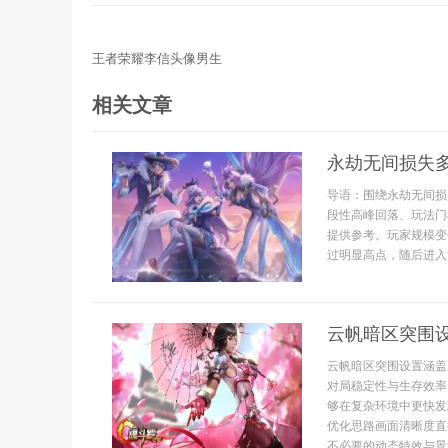
王者荣耀李信头像男生
相关文章
永劫无间损失
导语：围绕永劫无间损
段性高峰回落、玩法门
提供参考。玩家规模变
过明显高点，随后进入波.
云帆暗区突围
云帆暗区突围设置涵盖
对局稳定性与生存效率
够在复杂环境中更快发
优化思路画面清晰度直
不必要的动态特效与景深