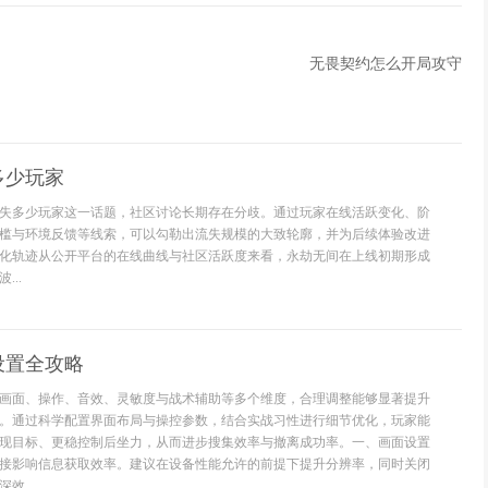
无畏契约怎么开局攻守
多少玩家
失多少玩家这一话题，社区讨论长期存在分歧。通过玩家在线活跃变化、阶
槛与环境反馈等线索，可以勾勒出流失规模的大致轮廓，并为后续体验改进
化轨迹从公开平台的在线曲线与社区活跃度来看，永劫无间在上线初期形成
..
设置全攻略
画面、操作、音效、灵敏度与战术辅助等多个维度，合理调整能够显著提升
。通过科学配置界面布局与操控参数，结合实战习性进行细节优化，玩家能
现目标、更稳控制后坐力，从而进步搜集效率与撤离成功率。一、画面设置
接影响信息获取效率。建议在设备性能允许的前提下提升分辨率，同时关闭
效...