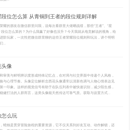
耀段位怎么算 从青铜到王者的段位规则详解
荣耀的朋友在微信群里问我，说每次看群里大佬晒战绩，那些“王者”、“星
？段位怎么算的？为什么我赢了好像也没升？今天我就从电竞解说的视角，给
进阶玩家，一次性把微信群里聊的这些王者荣耀段位规则和玩法，讲个明明
..
花头像
和审美与鲜明辨识度形成特殊记忆点，在对局与社交界面中传递个人风格，
验与心理节奏。头像定位解析念西花头像通常以清新色调与人物心情表达见
第一印象。这样的视觉信号有助于在队伍列表中被快速识别，减少陌生感，
稳健打法的人群而言，这类头像能天然传达可靠气质。获取与设置方式...
烛怎么玩
，蜡烛是贯穿冒险旅程的重要资源，它不仅关系到好友互动、动作解锁，还