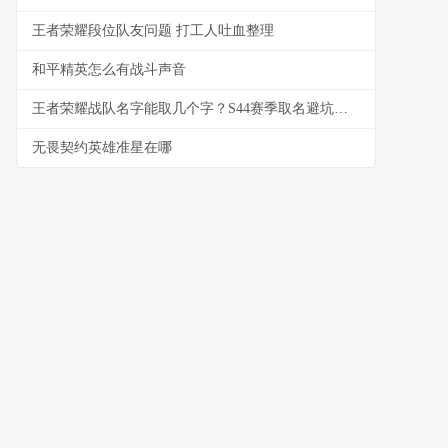
王者荣耀段位队友问题 打工人吐血整理
和平精英怎么有战斗声音
王者荣耀战队名字能取几个字？S44赛季取名避坑与好名生成指南
无畏契约英雄准星在哪