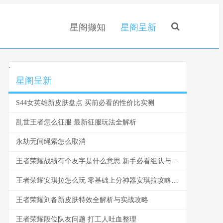
星阁撷知
星阁呈新
.
星阁呈新
S44女英雄新皮肤盘点 买前必看的性价比实测
乱世王者怎么征服 最新征服玩法全解析
永劫无间绳索怎么取消
王者荣耀战绩有个友字是什么意思 新手必看组队与社交指南
王者荣耀安琪拉怎么玩 零基础上分神器安琪拉攻略指南
王者荣耀刘备新皮肤特效全解析与实战攻略
王者荣耀段位队友问题 打工人吐血整理