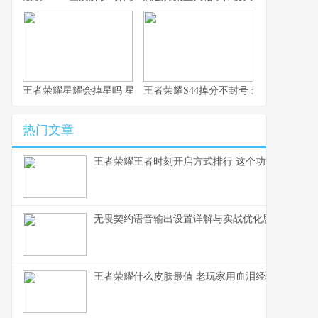
王者荣耀星耀会掉星吗 星耀段位掉星规则详解
王者荣耀S44掉分不封号 最新机制详解
热门文章
王者荣耀王者时刻开启方式排行 这个功能打工人必
无畏契约语音输出设置详解与实战优化思路
王者荣耀什么皮肤最值 老玩家用血泪经验告诉你