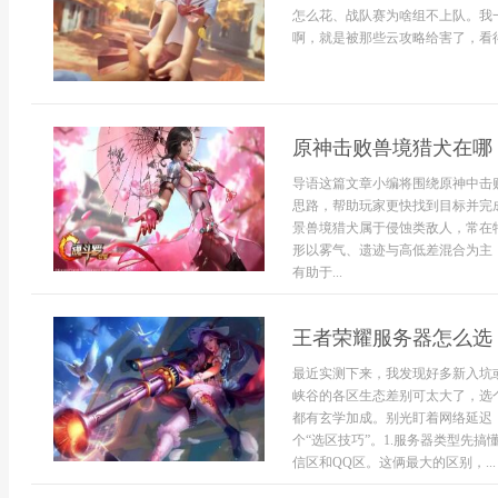
怎么花、战队赛为啥组不上队。我
啊，就是被那些云攻略给害了，看得一
原神击败兽境猎犬在哪
导语这篇文章小编将围绕原神中击
思路，帮助玩家更快找到目标并完
景兽境猎犬属于侵蚀类敌人，常在
形以雾气、遗迹与高低差混合为主
有助于...
王者荣耀服务器怎么选
最近实测下来，我发现好多新入坑
峡谷的各区生态差别可太大了，选
都有玄学加成。别光盯着网络延迟
个“选区技巧”。1.服务器类型先
信区和QQ区。这俩最大的区别，...