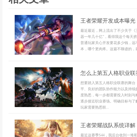
王者荣耀开发成本曝光 
最近最近，网上流出了不少关于《王
器一年几十亿”，看得我这个每天
普通玩家关心开发要花多少钱，远
本，哪个更肉疼。这篇不聊虚的，就从
怎么上第五人格职业联
想要踏入第五人格职业联赛的舞台
平、良好的团队协作能力以及持续
度熟悉，每一步都需要投入时刻与
逐步接近职业赛场。明确目标与了
玩家需要熟悉联...
王者荣耀战队系统详解
最近这赛季S44，我后台收到一