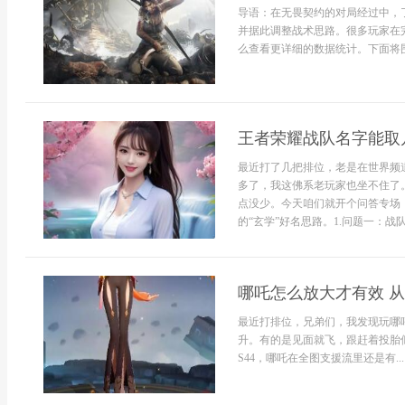
导语：在无畏契约的对局经过中，
并据此调整战术思路。很多玩家在
么查看更详细的数据统计。下面将围
王者荣耀战队名字能取
最近打了几把排位，老是在世界频
多了，我这佛系老玩家也坐不住了
点没少。今天咱们就开个问答专场
的“玄学”好名思路。1.问题一：战队名
哪吒怎么放大才有效 
最近打排位，兄弟们，我发现玩哪
升。有的是见面就飞，跟赶着投胎
S44，哪吒在全图支援流里还是有...