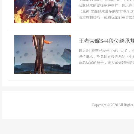
获取砂木的途径多种多样，但玩家
《原神’里面砂木最多的地方呢？
法攻略和技巧，帮助玩家们在冒险经
王者荣耀S44段位继承
最近S44赛季已经开了好几天了
段位继承，毕竟这直接关系到下个
系老玩家的身份，跟大家好好唠唠这S
Copyright © 2026 All Right