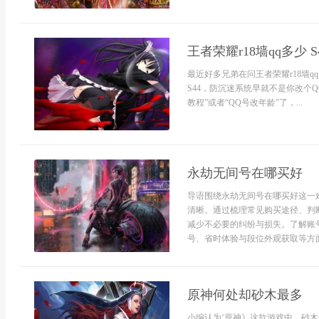
王者荣耀r18墙qq多少
最近好多兄弟在问王者荣耀r18墙
S44，防沉迷系统早就不是你改个
教程”或者“QQ号改年龄”了，...
永劫无间号在哪买好
导语围绕永劫无间号在哪买好这一
清晰。通过梳理常见购买途径、判
减少不必要的纠纷与损失。了解账
号、省时体验与段位外观获取等方面.
原神何处却砂木最多
小编认为‘原神》这款游戏中，砂