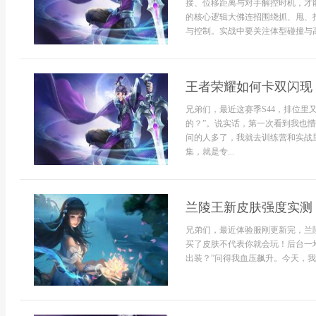
接、位移距离与对手解控时机，才
的核心逻辑大佛连招围绕抓、甩、
与控制。实战中要关注体型碰撞与高
王者荣耀如何卡双闪现
兄弟们，最近这赛季S44，排位里
的？”。说实话，第一次看到我也懵
问的人多了，我就去训练营和实战
集，就是专...
兰陵王新皮肤强度实测 
兄弟们，最近体验服刚更新完，兰
买了皮肤不代表你就会玩！后台一堆
出装？”问得我血压飙升。今天，我就