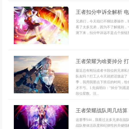
王者扣分申诉全解析 
兄弟们，今天咱们不聊比赛操作，
看了太多兄弟，因为不了解规则，
测下来，扣分申诉远不是点个按钮那么
王者荣耀为啥要掉分 
最近总有刚玩或者卡段位的兄弟私
队友吗？打工人今天就把话放这了
季，我用我那点下班后的时间，给
才不亏。1.先搞明白：“掉分”到
段位星数。注...
王者荣耀战队周几结算 
这赛季S44，我看过太多兄弟在战
战队整体活跃度和纪律性的关键指