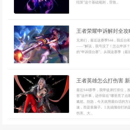
结算”这个基础规则，导致...
王者荣耀申诉解封全攻
兄弟们，最近这赛季S44，我后
——“解说，我号没了！怎么申诉？
的“申诉擂台赛”。从我这赛季（最近.
王者英雄怎么打伤害 
最近S44赛季，我带徒弟打排位，
害”这件事，还停留在“哪里亮了点
尴尬。别急，今天就用最白话的方
速，而是靠脑子。1.先搞懂你打的
伤害。大...