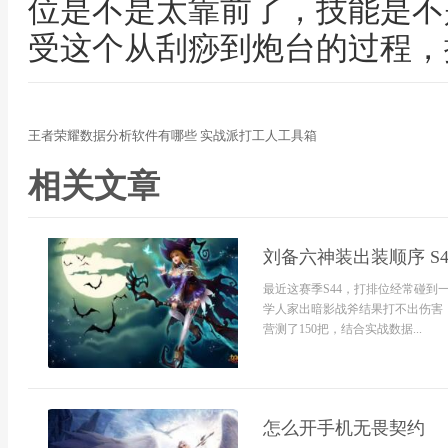
位是不是太靠前了，技能是不
受这个从刮痧到炮台的过程，
王者荣耀数据分析软件有哪些 实战派打工人工具箱
相关文章
刘备六神装出装顺序 S
最近这赛季S44，打排位经常碰
学人家出暗影战斧结果打不出伤害
营测了150把，结合实战数据...
怎么开手机无畏契约