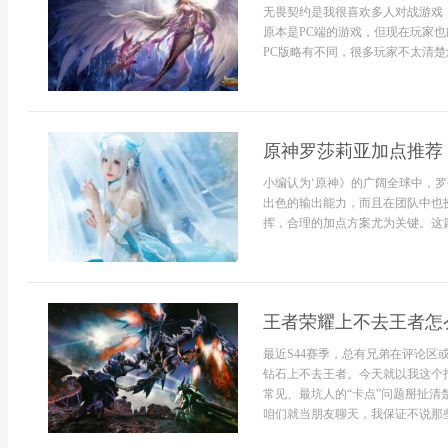
无畏契约是我很喜欢多人对战游戏
原本是PC端的游戏，但现在玩家
PC版略有不同，很多玩家不太清楚怎
原神罗莎莉亚加点推荐
小编认为‘原神》的广阔全球中，
出色的输出能力，而且在团队中也
挥，合理的加点方案尤为关键。这篇文
王者荣耀上不去王者怎
最近S44赛季，总有兄弟在评论
钻石上不去王者。今天就以我这个
常见、最坑人的“卡点”问题掰扯
咱们就当朋友聊天，我保证不说那些虚