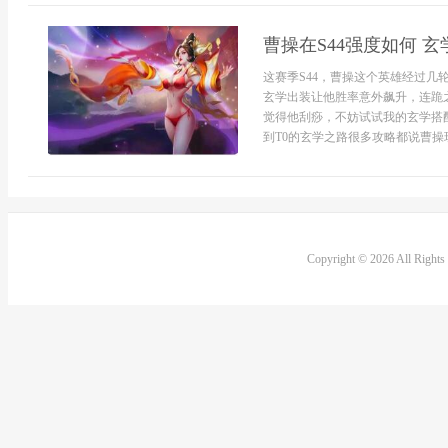
曹操在S44强度如何 
这赛季S44，曹操这个英雄经过几
玄学出装让他胜率意外飙升，连跪
觉得他刮痧，不妨试试我的玄学搭配
到T0的玄学之路很多攻略都说曹操
Copyright © 2026 All Right