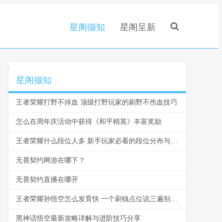
星阁撷知
星阁呈新
.
星阁撷知
王者荣耀打野不掉血 顶级打野玩家的刷野不伤血技巧
怎么在周年庆活动中获得《和平精英》丰富奖励
王者荣耀什么段位人多 新手玩家必看的段位分布与爬坑指南
无畏契约网游在哪下？
无畏契约直播在哪开
王者荣耀孙悟空怎么发育快 一个刷钱点位说三遍别再浪了
黑神话悟空最新攻略详解与进阶技巧分享