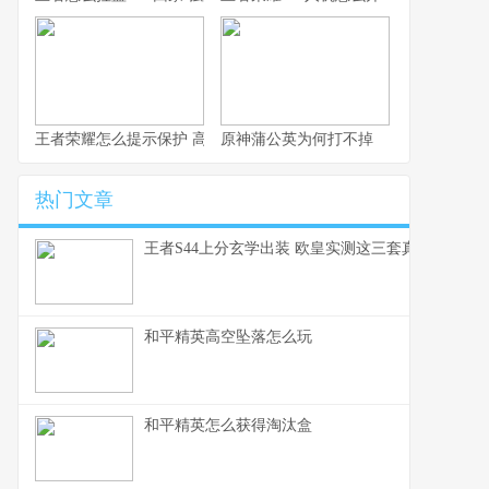
王者荣耀怎么提示保护 高效局内沟通速成指南
原神蒲公英为何打不掉
热门文章
王者S44上分玄学出装 欧皇实测这三套真的能赢
和平精英高空坠落怎么玩
和平精英怎么获得淘汰盒