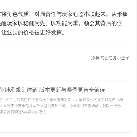
它将角色气质、对局责任与玩家心态串联起来。从形象
提醒玩家以稳健为先、以功能为重。领会其背后的含
，让亚瑟的价格被更好发挥。
原神怎么任务小王子
段位继承规则详解 版本更新与赛季更替全解读
了好几天了，兄弟们打得怎么样？每次赛季更新，大家最关心的肯定就是自己的
关系到下个赛季你是从什么起点开始冲分。今天咱们不聊虚的，就以一个佛
好好唠唠这S44赛季的段位...