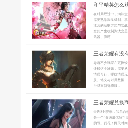
和平精英怎么
在对局经过中，淘汰盒
需要熟悉淘汰机制、掌
汰盒的获取方式与实战
盒的产生机制淘汰盒是
武器、弹药...
王者荣耀有没
导语不少玩家在更换设
迁移这个难题，需要从
情况可行，哪些情况无
肤、铭文与对局数据，
台或重新选择服...
王者荣耀兑换
最近S44赛季，我后
是一个“资源最优解”
的亏。我花了两天时间，