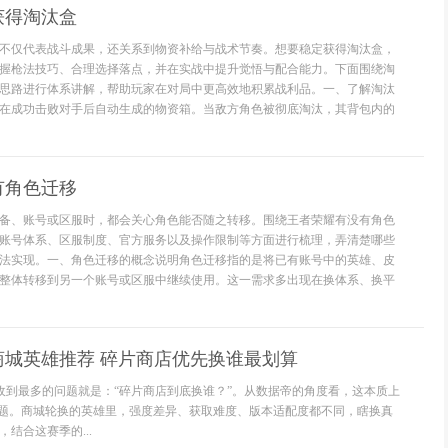
获得淘汰盒
不仅代表战斗成果，还关系到物资补给与战术节奏。想要稳定获得淘汰盒，
握枪法技巧、合理选择落点，并在实战中提升觉悟与配合能力。下面围绕淘
思路进行体系讲解，帮助玩家在对局中更高效地积累战利品。一、了解淘汰
在成功击败对手后自动生成的物资箱。当敌方角色被彻底淘汰，其背包内的
有角色迁移
备、账号或区服时，都会关心角色能否随之转移。围绕王者荣耀有没有角色
账号体系、区服制度、官方服务以及操作限制等方面进行梳理，弄清楚哪些
法实现。一、角色迁移的概念说明角色迁移指的是将已有账号中的英雄、皮
整体转移到另一个账号或区服中继续使用。这一需求多出现在换体系、换平
商城英雄推荐 碎片商店优先换谁最划算
台收到最多的问题就是：“碎片商店到底换谁？”。从数据帝的角度看，这本质上
问题。商城轮换的英雄里，强度差异、获取难度、版本适配度都不同，瞎换真
结合这赛季的...