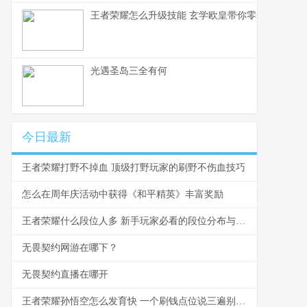
王者荣耀怎么升级技能 玄学欧皇带你零基础入门
光遇圣岛三全有何
今日最新
王者荣耀打野不掉血 顶级打野玩家的刷野不伤血技巧
怎么在周年庆活动中获得《和平精英》丰富奖励
王者荣耀什么段位人多 新手玩家必看的段位分布与爬坑指南
无畏契约网游在哪下？
无畏契约直播在哪开
王者荣耀孙悟空怎么发育快 一个刷钱点位说三遍别再浪了