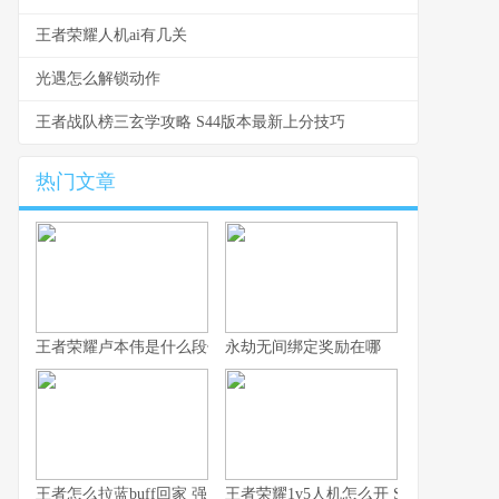
王者荣耀人机ai有几关
光遇怎么解锁动作
王者战队榜三玄学攻略 S44版本最新上分技巧
热门文章
王者荣耀卢本伟是什么段位 从数据看卢本伟的实战定位与上限
永劫无间绑定奖励在哪
王者怎么拉蓝buff回家 强度排行与拉野技巧全解析
王者荣耀1v5人机怎么开 S44赛季入口