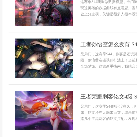
这赛季S44我重做数据模型，专门
现这英雄的数据曲线有点意思。当前
健上分选项，关键是很多人根本没玩
王者孙悟空怎么发育 S
兄弟们，这赛季S44，你要是还
限，别浪费在错误的打法上！当前
全场梦游。这篇新手指南，我结合自
王者荣耀刺客铭文4级 
兄弟们，这赛季S44刚开没多久
弟，铭文还在无脑带百穿，结果前
路几个主流刺客的铭文搭配，发现当