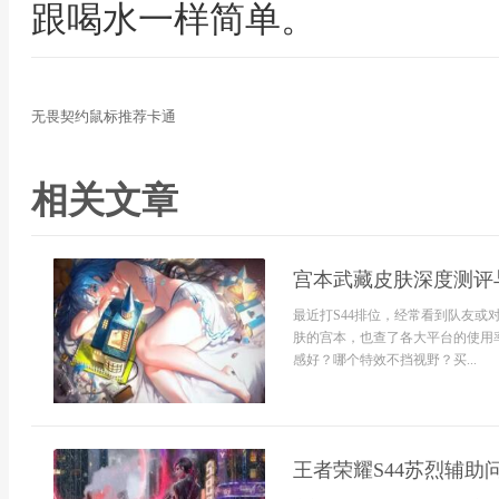
跟喝水一样简单。
无畏契约鼠标推荐卡通
相关文章
宫本武藏皮肤深度测评
最近打S44排位，经常看到队友
肤的宫本，也查了各大平台的使用
感好？哪个特效不挡视野？买...
王者荣耀S44苏烈辅助