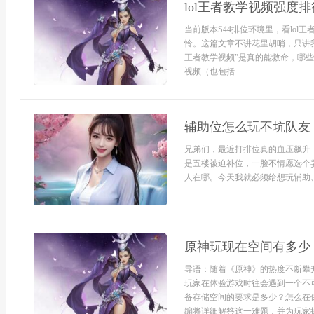
lol王者教学视频强度
当前版本S44排位环境里，看lo
怜。这篇文章不讲花里胡哨，只讲我
王者教学视频”是真的能救命，哪些
视频（也包括...
辅助位怎么玩不坑队友
兄弟们，最近打排位真的血压飙升
是五楼被迫补位，一脸不情愿选个
人在哪。今天我就必须给想玩辅助、.
原神玩现在空间有多少
导语：随着《原神》的热度不断攀
玩家在体验游戏时往会遇到一个不
备存储空间的要求是多少？怎么在
编将详细解答这一难题，并为玩家