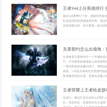
王者S44上分英雄排行
最近S44赛季打下来，感觉环境
队友选些刮痧英雄急得肝疼。我这
实战体验出发，给大家盘一盘当前版
无畏契约怎么出墙角：
出墙角是无畏契约中一个关键的战
巧，不仅能有效避免敌人的侦查和
一系列具体的步骤与技巧，帮助玩
表现。1.何是出墙角在无畏契约的
角或掩体背后出现，迅速击杀敌人或.
王者荣耀上王者给皮肤
兄弟们，最近打排位老有人问我“上
白。先说结论：直接给你永久皮肤