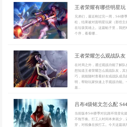
王者荣耀有哪些明星玩 
兄弟们，最近刚过完一周，S44
松，结果被对面明星玩家（那些主
在垃圾英雄上。这篇帖子里，我把
个序，看看哪...
王者荣耀怎么观战队友
在对局之外，通过观战功能了解队
想知道王者荣耀怎么观战队友，其
巧，就能随时查看好友或战队成员
明，帮助玩家快速上手观战功能。
基...
吕布4级铭文怎么配 S
当前版本S44赛季对抗路环境变化
不拖节奏。打工人时间本来就少，
穿，对线像在挨打工。今天这篇就