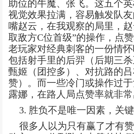
助位的牛魔、张飞。这五个英
视觉效果拉满，容易触发队友
嘴赵云，在我观察的局里，赵
取敌方C位首级”的操作，点
老玩家对经典刺客的一份情怀
包括射手里的后羿（后期三杀
甄姬（团控多）、对抗路的吕
赞）。而一些冷门或操作过于
露娜，在路人局点赞率就非常
3. 胜负不是唯一因素，关
很多人以为只有赢了才有赞