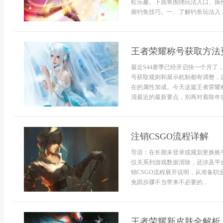
松乐趣。下面将围绕玩法入口、操
握钓鱼技巧。一、了解钓鱼玩法入..
王者荣耀称号获取方法更
最近S44赛季已经开启快一个月
号获取规则和展示机制都有调整，
在的属性加成。今天这篇王者荣耀
清最近的最新要点，别再对着陈年攻略
注销CSGO流程详解
导语：在长期未登录或规划更换账
仅关系到游戏数据清除，还涉及平
销CSGO流程展开说明，从准备
免因步骤不当带来不必要的...
王者荣耀新皮肤全解析