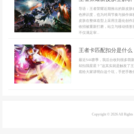
导语：王者荣耀近期推出的新皮肤
色辨识度，也为对局节奏与操作体
皮肤在整体造型上采用主题化创作
收招被重新打磨，站立与移动情形
不仅满足审...
王者卡匹配扣分是什么
最近S44赛季，我后台收到很多萌
却扣我星星？”这其实就是触发了
底给大家讲明白这个坑，手把手教你
Copyright © 2026 All Right