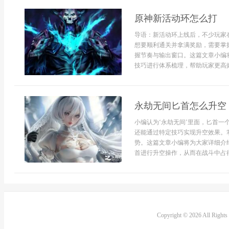
原神新活动环怎么打
导语：新活动环上线后，不少玩家
想要顺利通关并拿满奖励，需要掌
握节奏与输出窗口。这篇文章小编
技巧进行体系梳理，帮助玩家更高效
永劫无间匕首怎么升空
小编认为‘永劫无间’里面，匕首
还能通过特定技巧实现升空效果。
势。这篇文章小编将为大家详细介
首进行升空操作，从而在战斗中占得先
Copyright © 2026 All Right