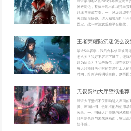
导语蒙德地区的boss分布涵盖周
神殿周边，整体呈现出由城邦向荒
路线与养成节奏。一、风龙废墟中
关剧情后解锁。进入秘境后即可开启
固定。战斗时注意观察平台裂纹，..
王者荣耀防沉迷怎么设
最近S44赛季，我后台私信里被问
怎么关？我好不容易下班了，还玩
以为所欲为？我告诉你，现在这防
每天只能肝两小时的苦逼打工人的
时间，给你讲得明明白白。别再因为
无畏契约大厅壁纸推荐
导语大厅壁纸不仅影响进入界面的
择、画面比例、色彩搭配与使用场
效果。一、明确大厅壁纸的风格取
倾向冷色调与未来感画面，突出战
陪伴感...