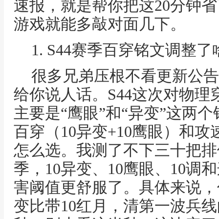
速报，就是帮你把这20分钟
游戏就能多敲对面几下。
1. S44赛季百穿铭文调
很多兄弟压根不看更新公告
给你说人话。S44这次对物
主要是“鹰眼”和“异变”这两
百穿（10异变+10鹰眼）和攻
怎么选。我测了不下三十把排
季，10异变、10鹰眼、10调
害阈值更舒服了。具体来说，
变比带10红月，清第一波兵