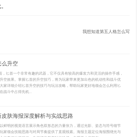
批。
我想知道第五人格怎么写
怎么升空
里面，匕首一个非常有趣的武器，它不仅具有较高的爆发力和灵活的操作手感，
升空效果。掌握匕首的升空技巧，将为玩家带来更加出色的机动性和战斗优
大家详细介绍匕首升空的技巧与玩法攻略，帮助玩家更好地领会怎么利用匕
战斗中占得先机...
新皮肤海报深度解析与实战思路
以鲜明的视觉语言展示角色双形态的力量张力，通过光影、姿态与符号细节
玩家领会技能思路与对局节奏提供了直观线索。海报主题定位海报围绕光与