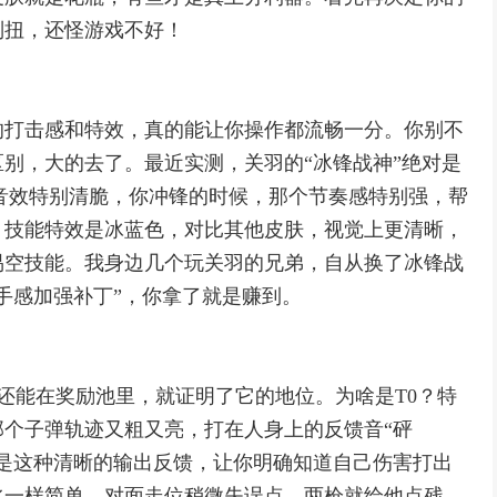
别扭，还怪游戏不好！
的打击感和特效，真的能让你操作都流畅一分。你别不
区别，大的去了。最近实测，关羽的“冰锋战神”绝对是
蹄音效特别清脆，你冲锋的时候，那个节奏感特别强，帮
，技能特效是冰蓝色，对比其他皮肤，视觉上更清晰，
易空技能。我身边几个玩关羽的兄弟，自从换了冰锋战
手感加强补丁”，你拿了就是赚到。
它还能在奖励池里，就证明了它的地位。为啥是T0？特
个子弹轨迹又粗又亮，打在人身上的反馈音“砰
是这种清晰的输出反馈，让你明确知道自己伤害打出
水一样简单，对面走位稍微失误点，两枪就给他点残。