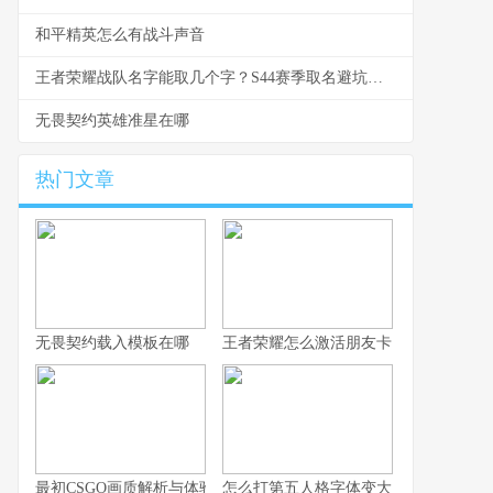
和平精英怎么有战斗声音
王者荣耀战队名字能取几个字？S44赛季取名避坑与好名生成指南
无畏契约英雄准星在哪
热门文章
无畏契约载入模板在哪
王者荣耀怎么激活朋友卡
最初CSGO画质解析与体验技巧全指南
怎么打第五人格字体变大