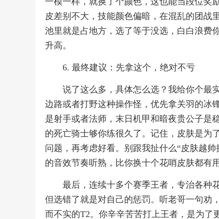
一模一样，就换了个颜色，这也能当段位奖励
皮差别不大，技能颜色偏暗，在混乱的团战
池里就是占地方，选了等于没选，白白浪费
升高。
6. 最终建议：先拿这个，绝对不亏
说了这么多，具体怎么选？我给你个最
边路或者打野这种操作怪，优先拿关羽的冰锋
是射手或者法师，末日机甲和暗夜贵公子是
的死亡骑士够你练很久了。记住，皮肤是为
问题，再考虑好看。别跟我扯什么“皮肤越帅
的音效节奏听熟，比你换十个花哨皮肤都有
最后，连续十多个赛季王者，专治各种
但选错了就是对自己的惩罚。听老哥一句劝，
而不实的T2。你辛辛苦苦打上王者，是为了