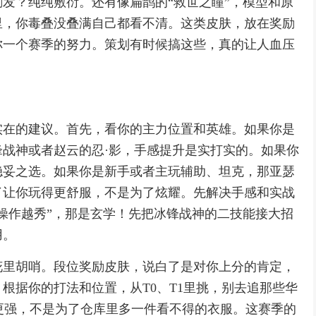
发？纯纯敷衍。还有像扁鹊的“救世之瞳”，模型和原
里，你毒叠没叠满自己都看不清。这类皮肤，放在奖励
你一个赛季的努力。策划有时候搞这些，真的让人血压
实在的建议。首先，看你的主力位置和英雄。如果你是
战神或者赵云的忍·影，手感提升是实打实的。如果你
稳妥之选。如果你是新手或者主玩辅助、坦克，那亚瑟
了让你玩得更舒服，不是为了炫耀。先解决手感和实战
操作越秀”，那是玄学！先把冰锋战神的二技能接大招
用。
花里胡哨。段位奖励皮肤，说白了是对你上分的肯定，
根据你的打法和位置，从T0、T1里挑，别去追那些华
更强，不是为了仓库里多一件看不得的衣服。这赛季的