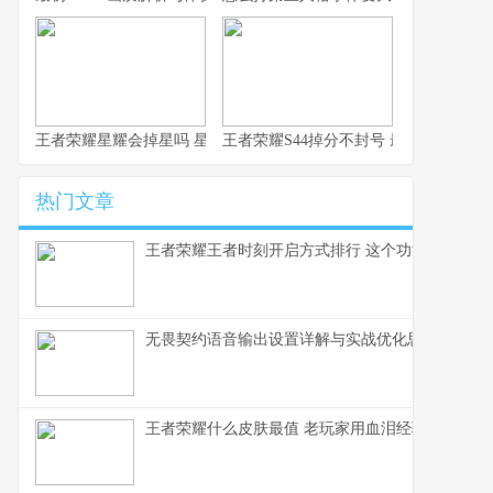
王者荣耀星耀会掉星吗 星耀段位掉星规则详解
王者荣耀S44掉分不封号 最新机制详解
热门文章
王者荣耀王者时刻开启方式排行 这个功能打工人必
无畏契约语音输出设置详解与实战优化思路
王者荣耀什么皮肤最值 老玩家用血泪经验告诉你