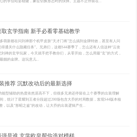
心的李信站姿稳健，象征切换形态时的抉择。主题不止停留在...
获取玄学指南 新手必看零基础教学
多萌新都在问刘禅那个机甲皮肤“天才门将”怎么搞到金牌特效，甚至有人问
是得通关什么隐藏任务”。兄弟们，这都S44赛季了，怎么还有人信这种“云攻
把刘禅的玄学玩家，今天就手把手教你们，从零开始，怎么用最“玄”的方式，
靓的金牌。这玩意儿...
出装推荐 沉默改动后的最新选择
为功能型辅助的热度依然居高不下，但很多兄弟还停留在上个赛季的出装理解
间，统计了星耀到王者分段超过200场包含大乔的对局数据，发现S44版本核
整，以及“形昭之鉴”的改动，让大乔的出装逻辑产生...
最强是谁 玄学欧皇帮你选对榜样