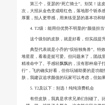
第三个，亚瑟的“死亡骑士”。别笑！这
次，大招从金色变成暗红色，落地那个斩杀
厚重，拍人更带感，用来练亚瑟的基本功和
4. T2级：能用但优势不明显的“颜值担当
这个级别的皮肤，就是好看，但实战提
典型代表就是小乔的“缤纷独角兽”。特
堆星星，看着是挺可爱。但问题来了，团战
精准命中了。手感轻飘飘的，没有那种扇子打
行”，飞的确实好看，但你玩辅助要的是功能
肤，我建议追求颜值的玩家可以考虑，但如
5. T2及以下：别选！纯纯浪费机会
有些皮肤，我真是求求兄弟们别碰了。