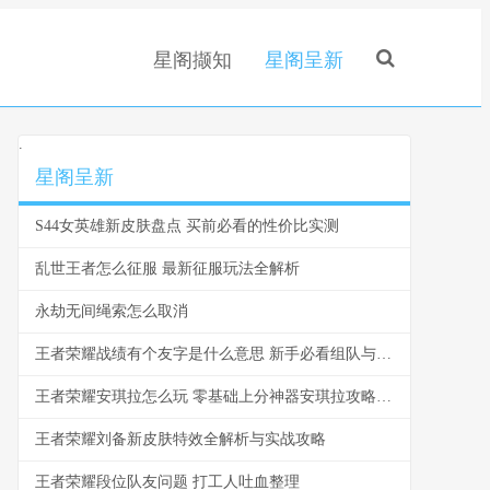
星阁撷知
星阁呈新
.
星阁呈新
S44女英雄新皮肤盘点 买前必看的性价比实测
乱世王者怎么征服 最新征服玩法全解析
永劫无间绳索怎么取消
王者荣耀战绩有个友字是什么意思 新手必看组队与社交指南
王者荣耀安琪拉怎么玩 零基础上分神器安琪拉攻略指南
王者荣耀刘备新皮肤特效全解析与实战攻略
王者荣耀段位队友问题 打工人吐血整理