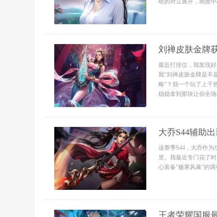
暗的对立展开，画面中
刘禅皮肤金牌
最近打排位，我发现好
我“刘禅皮肤金牌是不
略”？我一个玩了上千
稳稳拿到那块让你全场最
大乔S44辅助
这赛季S44，大乔作
里。我最近专门花了时
心装备“极寒风暴”的调
王者荣耀国服