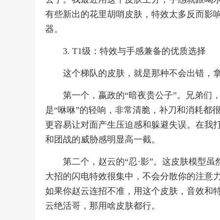
有些新出的花里胡哨皮肤，特效太多反而影
器。
3. T1级：特效与手感兼备的优质选择
这个梯队的皮肤，就是那种不会出错，
第一个，嬴政的“暗夜贵公子”。兄弟们
是“咻咻”的轻响，非常清脆，补刀和消耗都
更容易让对面产生压迫感和躲避失误。在我
和团战的威胁感明显高一截。
第二个，赵云的“忍·影”。这皮肤模型
大招的闪电特效很集中，不会分散你的注意
如果你赵云连招不准，用这个皮肤，音效和
云绝活哥，那用啥皮肤都行。