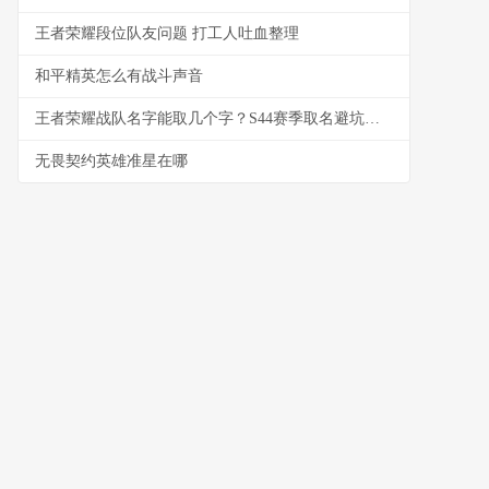
王者荣耀段位队友问题 打工人吐血整理
和平精英怎么有战斗声音
王者荣耀战队名字能取几个字？S44赛季取名避坑与好名生成指南
无畏契约英雄准星在哪