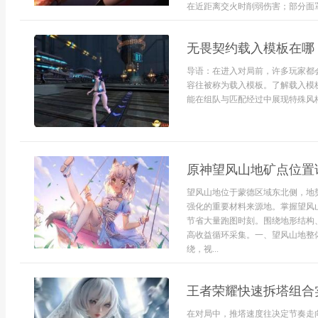
在近距离交火时削弱伤害；部分面罩侧
无畏契约载入模板在哪
导语：在进入对局前，许多玩家都
容往被称为载入模板。了解载入模
能在组队与匹配经过中展现特殊风格
原神望风山地矿点位置
望风山地位于蒙德区域东北侧，地
强化的重要材料来源地。掌握望风
节省大量跑图时刻。围绕地形结构
高收益循环采集。一、望风山地整
绕，视...
王者荣耀快速拆塔组合
在对局中，推塔速度往决定节奏走