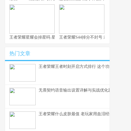
王者荣耀星耀会掉星吗 星耀段位掉星规则详解
王者荣耀S44掉分不封号 最新机制详解
热门文章
王者荣耀王者时刻开启方式排行 这个功能打工人必
无畏契约语音输出设置详解与实战优化思路
王者荣耀什么皮肤最值 老玩家用血泪经验告诉你