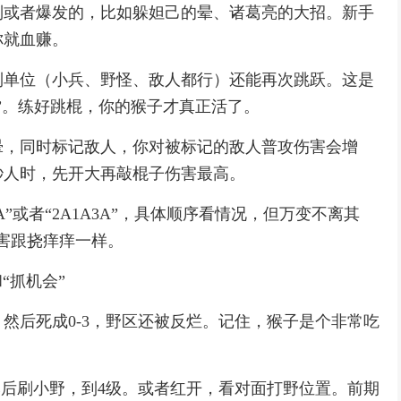
制或者爆发的，比如躲妲己的晕、诸葛亮的大招。新手
你就血赚。
到单位（小兵、野怪、敌人都行）还能再次跳跃。这是
”。练好跳棍，你的猴子才真正活了。
晕，同时标记敌人，你对被标记的敌人普攻伤害会增
秒人时，先开大再敲棍子伤害最高。
A”或者“2A1A3A”，具体顺序看情况，但万变不离其
害跟挠痒痒一样。
“抓机会”
然后死成0-3，野区还被反烂。记住，猴子是个非常吃
，然后刷小野，到4级。或者红开，看对面打野位置。前期