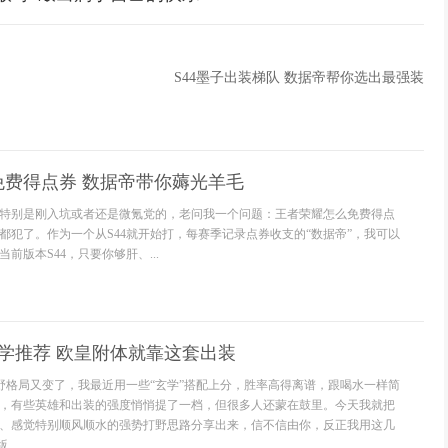
S44墨子出装梯队 数据帝帮你选出最强装
免费得点券 数据帝带你薅光羊毛
特别是刚入坑或者还是微氪党的，老问我一个问题：王者荣耀怎么免费得点
都犯了。作为一个从S44就开始打，每赛季记录点券收支的“数据帝”，我可以
前版本S44，只要你够肝、...
玄学推荐 欧皇附体就靠这套出装
打野格局又变了，我最近用一些“玄学”搭配上分，胜率高得离谱，跟喝水一样简
，有些英雄和出装的强度悄悄提了一档，但很多人还蒙在鼓里。今天我就把
、感觉特别顺风顺水的强势打野思路分享出来，信不信由你，反正我用这几
..