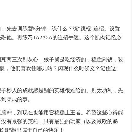
，先去训练营5分钟。练什么？练“跳棍”连招。设置
敲他。再练习1A2A3A的连招手速。这个肌肉记忆必
期死两三次别灰心，猴子就是吃经济的，稳住刷钱，装
习惯，他们喜欢往哪儿站？闪现什么时候交？记住这
棍子秒人的成就感是别的英雄很难给的。别太功利，先
水到渠成的事。
无脑冲，到现在也能用它稳稳上王者。希望这些心得能
，没有最强的英雄，只有最强的玩家（以及最欧的暴
猴哥”敲出属于自己的快乐！