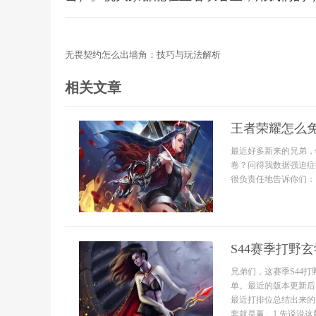
无畏契约怎么出墙角：技巧与玩法解析
相关文章
王者荣耀怎么
最近好多新来的兄弟，
卷？问得我数据强迫症
很负责任地告诉你们：当
S44赛季打野
兄弟们，这赛季S44
单。最近的版本更新后
最近打排位总结出来的
套就是赢。1.先说说这版.