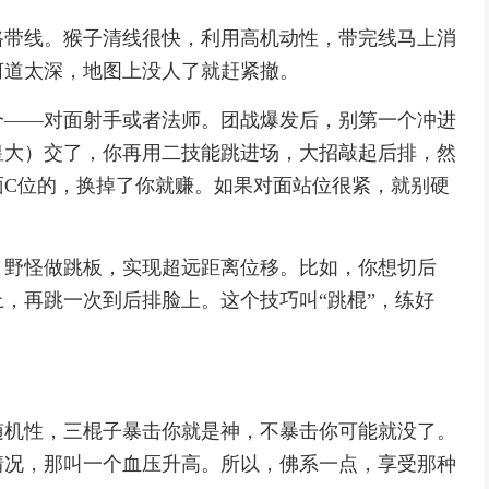
路带线。猴子清线很快，利用高机动性，带完线马上消
河道太深，地图上没人了就赶紧撤。
个——对面射手或者法师。团战爆发后，别第一个冲进
皇大）交了，你再用二技能跳进场，大招敲起后排，然
面C位的，换掉了你就赚。如果对面站位很紧，就别硬
、野怪做跳板，实现超远距离位移。比如，你想切后
，再跳一次到后排脸上。这个技巧叫“跳棍”，练好
随机性，三棍子暴击你就是神，不暴击你可能就没了。
情况，那叫一个血压升高。所以，佛系一点，享受那种