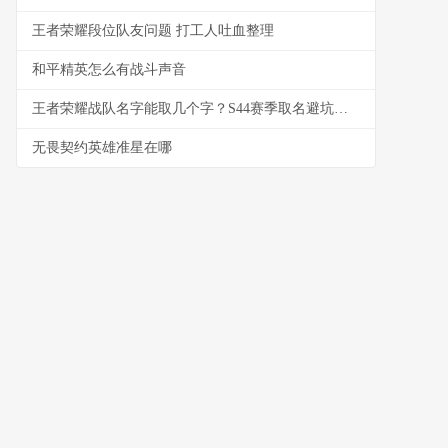
王者荣耀段位队友问题 打工人吐血整理
和平精英怎么有战斗声音
王者荣耀战队名字能取几个字？S44赛季取名避坑与好名生成指南
无畏契约英雄准星在哪