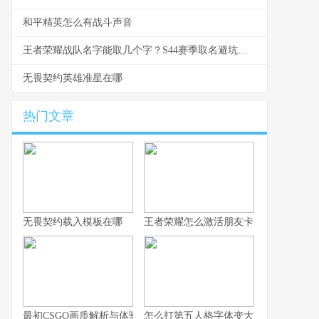
和平精英怎么有战斗声音
王者荣耀战队名字能取几个字？S44赛季取名避坑与好名生成指南
无畏契约英雄准星在哪
热门文章
无畏契约载入模板在哪
王者荣耀怎么激活朋友卡
最初CSGO画质解析与体验技巧全指南
怎么打第五人格字体变大