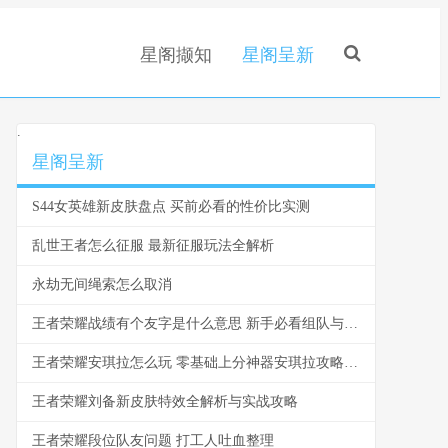
星阁撷知
星阁呈新
.
星阁呈新
S44女英雄新皮肤盘点 买前必看的性价比实测
乱世王者怎么征服 最新征服玩法全解析
永劫无间绳索怎么取消
王者荣耀战绩有个友字是什么意思 新手必看组队与社交指南
王者荣耀安琪拉怎么玩 零基础上分神器安琪拉攻略指南
王者荣耀刘备新皮肤特效全解析与实战攻略
王者荣耀段位队友问题 打工人吐血整理