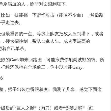
单杀满血的人，除非对面浪到塔下。
，比如一技能挡一下野怪攻击（能省不少血），然后敲
乎乎走过去。
谈但最重要的一点。等线上队友把敌人压到塔下，或者
去，接大招控制，帮队友拿人头。成功率最高的
老想着自己单杀。
败的Gank加来回跑图，可能浪费你刷两波野的钱。所
经济保持在全场前三，你中期才能Carry。
皮
调整，猴子出装也得跟着变。我测了几套，感觉下面这
级后的“巨人之握”（肉刀）或者“贪婪之噬”（红