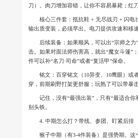
刀）。肉刀增加容错，让你不容易暴毙；红
核心三件套：抵抗鞋 + 无尽战刃 + 
输出质变装，必须早出。电刀提供攻速和移
后续装备：如果顺风，可以出“宗师之力
击。如果对面法师伤害高，就出“魔女斗篷”；
件可以补“名刀·司命”或者“复活甲”保命。
铭文：百穿铭文（10异变、10鹰眼）或者
穿，前期刷野打架更舒服；玩熟了可以带暴
记住，没有“最强出装”，只有“最适合
别头铁。
4. 中期怎么打？带线、参团、盯紧后排
猴子中期（有3-4件装备）是强势期。