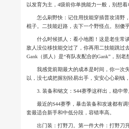
以发育为主，4级前你单挑能力一般，别想着
怎么刷野快：记住用技能穿插普攻清野
棍子。二技能赶路，去下一个野怪点。别傻
什么时候抓人：看小地图！这是老生常
敌人没位移技能交过了，你再用二技能跳过
Gank（抓人）是“有队友配合的Gank”，别
我感觉前期最大的成本是时间，你一次失
以，没七成把握别轻易出手，安安心心刷钱，把
3. 装备和铭文：S44赛季这样出，稳中带
最近的S44赛季，暴击装备和攻速都有
套最适合新手和中低分段，容错率高。
出门装：打野刀。第一件大件：打野刀升