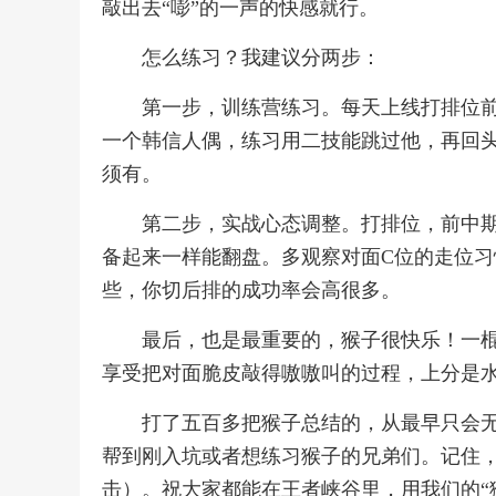
敲出去“嘭”的一声的快感就行。
怎么练习？我建议分两步：
第一步，训练营练习。每天上线打排位前
一个韩信人偶，练习用二技能跳过他，再回头
须有。
第二步，实战心态调整。打排位，前中
备起来一样能翻盘。多观察对面C位的走位
些，你切后排的成功率会高很多。
最后，也是最重要的，猴子很快乐！一
享受把对面脆皮敲得嗷嗷叫的过程，上分是
打了五百多把猴子总结的，从最早只会
帮到刚入坑或者想练习猴子的兄弟们。记住
击）。祝大家都能在王者峡谷里，用我们的“