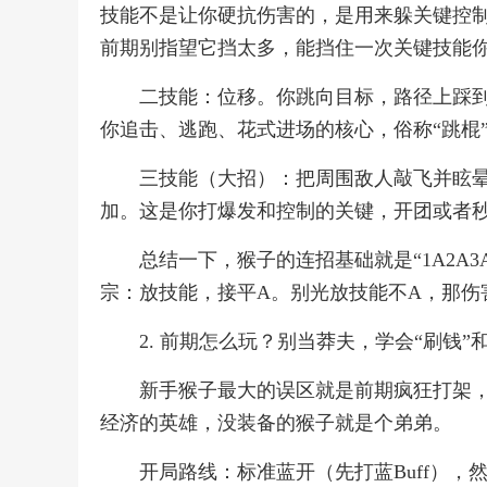
技能不是让你硬抗伤害的，是用来躲关键控
前期别指望它挡太多，能挡住一次关键技能
二技能：位移。你跳向目标，路径上踩
你追击、逃跑、花式进场的核心，俗称“跳棍
三技能（大招）：把周围敌人敲飞并眩
加。这是你打爆发和控制的关键，开团或者
总结一下，猴子的连招基础就是“1A2A3
宗：放技能，接平A。别光放技能不A，那伤
2. 前期怎么玩？别当莽夫，学会“刷钱”和
新手猴子最大的误区就是前期疯狂打架，
经济的英雄，没装备的猴子就是个弟弟。
开局路线：标准蓝开（先打蓝Buff）