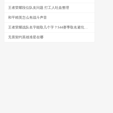
王者荣耀段位队友问题 打工人吐血整理
和平精英怎么有战斗声音
王者荣耀战队名字能取几个字？S44赛季取名避坑与好名生成指南
无畏契约英雄准星在哪