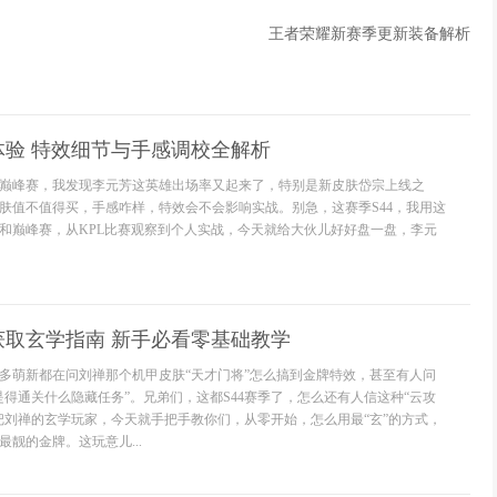
王者荣耀新赛季更新装备解析
体验 特效细节与手感调校全解析
巅峰赛，我发现李元芳这英雄出场率又起来了，特别是新皮肤岱宗上线之
肤值不值得买，手感咋样，特效会不会影响实战。别急，这赛季S44，我用这
位和巅峰赛，从KPL比赛观察到个人实战，今天就给大伙儿好好盘一盘，李元
获取玄学指南 新手必看零基础教学
多萌新都在问刘禅那个机甲皮肤“天才门将”怎么搞到金牌特效，甚至有人问
是得通关什么隐藏任务”。兄弟们，这都S44赛季了，怎么还有人信这种“云攻
把刘禅的玄学玩家，今天就手把手教你们，从零开始，怎么用最“玄”的方式，
靓的金牌。这玩意儿...