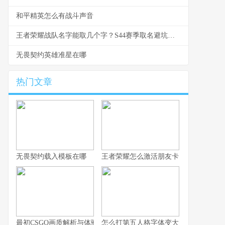
和平精英怎么有战斗声音
王者荣耀战队名字能取几个字？S44赛季取名避坑与好名生成指南
无畏契约英雄准星在哪
热门文章
无畏契约载入模板在哪
王者荣耀怎么激活朋友卡
最初CSGO画质解析与体验技巧全指南
怎么打第五人格字体变大