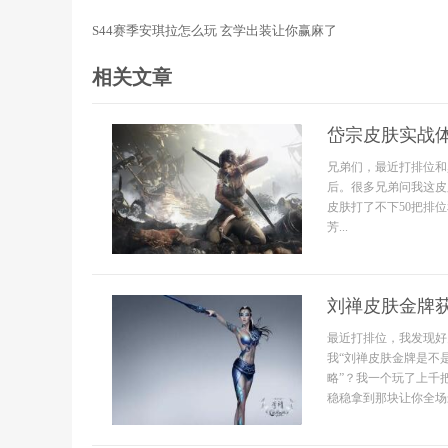
S44赛季安琪拉怎么玩 玄学出装让你赢麻了
相关文章
岱宗皮肤实战
兄弟们，最近打排位和
后。很多兄弟问我这皮
皮肤打了不下50把排
芳...
刘禅皮肤金牌
最近打排位，我发现好
我“刘禅皮肤金牌是不
略”？我一个玩了上千
稳稳拿到那块让你全场最