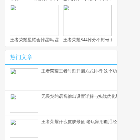
王者荣耀星耀会掉星吗 星耀段位掉星规则详解
王者荣耀S44掉分不封号 最新机制详解
热门文章
王者荣耀王者时刻开启方式排行 这个功能打工人必
无畏契约语音输出设置详解与实战优化思路
王者荣耀什么皮肤最值 老玩家用血泪经验告诉你