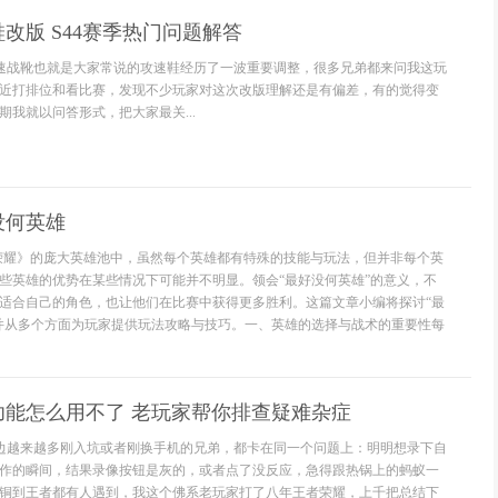
改版 S44赛季热门问题解答
急速战靴也就是大家常说的攻速鞋经历了一波重要调整，很多兄弟都来问我这玩
近打排位和看比赛，发现不少玩家对这次改版理解还是有偏差，有的觉得变
我就以问答形式，把大家最关...
没何英雄
荣耀》的庞大英雄池中，虽然每个英雄都有特殊的技能与玩法，但并非每个英
些英雄的优势在某些情况下可能并不明显。领会“最好没何英雄”的意义，不
适合自己的角色，也让他们在比赛中获得更多胜利。这篇文章小编将探讨“最
并从多个方面为玩家提供玩法攻略与技巧。一、英雄的选择与战术的重要性每
功能怎么用不了 老玩家帮你排查疑难杂症
身边越来越多刚入坑或者刚换手机的兄弟，都卡在同一个问题上：明明想录下自
作的瞬间，结果录像按钮是灰的，或者点了没反应，急得跟热锅上的蚂蚁一
铜到王者都有人遇到，我这个佛系老玩家打了八年王者荣耀，上千把总结下