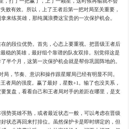
0星，打了一把赢了，上了一颗星，这时候再输就不会
”失败有效。所以，上了王者后第一把对局至关重要，
别拿来练英雄，那纯属浪费这宝贵的一次保护机会。
在在的段位优势。首先，心态上要重视。把晋级王者后
你最稳的英雄，最好组个靠谱的队友双排。别觉得这是
卡了半个月，这第一次保护机会就是帮你巩固阵地的。
的对局，节奏、意识和操作跟星耀局已经有明显不同。
受王者局的强度。赢了最好，星数+1。输了也没关系，
定要复盘，看看自己和王者局对手的差距在哪里，是支
本强势英雄不熟，或者最近状态一般，可以考虑在晋级
整好状态再回来打排位。虽然保护卡是即时绑定的，但