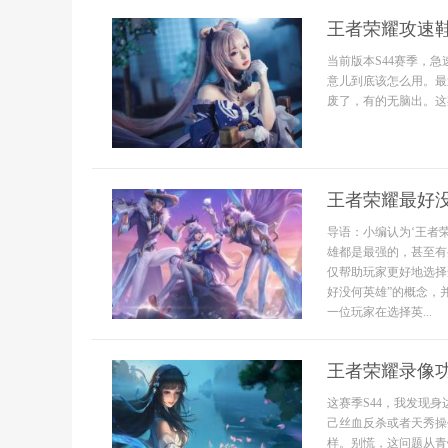
王者荣耀攻速鞋
当前版本S44赛季，
意儿到底该怎么用。最
废了，有的无脑出。这期
王者荣耀最好
导语：小编认为‘王者
雄都是最强的，甚至有
仅帮助玩家更好地选择
好没何英雄”的概念，
一位玩家在选择英...
王者荣耀录像
这赛季S44，我发现
己丝血反杀或者天秀操
样。别慌，这问题从青