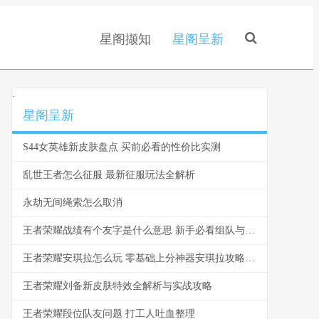
星阁撷知
星阁呈新
.
星阁呈新
S44女英雄新皮肤盘点 买前必看的性价比实测
乱世王者怎么征服 最新征服玩法全解析
永劫无间绳索怎么取消
王者荣耀战绩有个友字是什么意思 新手必看组队与社交指南
王者荣耀安琪拉怎么玩 零基础上分神器安琪拉攻略指南
王者荣耀刘备新皮肤特效全解析与实战攻略
王者荣耀段位队友问题 打工人吐血整理