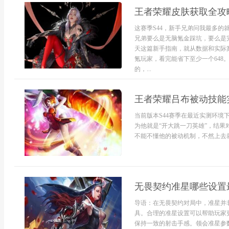
王者荣耀皮肤获取全攻
这赛季S44，新手兄弟问我最多的
兄弟要么是无脑氪金踩坑，要么是
天这篇新手指南，就从数据和实际
氪玩家，看完能省下至少一个648
的，...
王者荣耀吕布被动技能实
当前版本S44赛季在最近实测环
为他就是“开大跳一刀英雄”，结
不能不懂他的被动机制，不然上去就是白给。
无畏契约准星哪些设置
导语：在无畏契约对局中，准星并
具。合理的准星设置可以帮助玩家
保持一致的射击手感。领会准星参