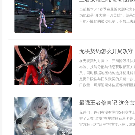
当前版本S44赛季在最近实测环
为他就是“开大跳一刀英雄”，结
不能不懂他的被动机制，不然上去就是白给。
无畏契约怎么开局攻守
在无畏契约对局中，开局阶段往决
布置、技能分配与信息获取都至关
叉，同时根据地图结构选择稳扎稳
是提升段位与团队默契的关键一步
口数量、可穿透墙体位置都有明显差异
最强王者修真记 这套
兄弟们，你们有没有觉得S44赛
察了无数“道友”在星耀钻石局卡
官方标记为“欧皇”的玄学玩家，就来聊