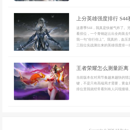
上分英雄强度排行 S4
这赛季S44，我真是快被气炸了
看排位，一个青铜赵云出全肉装去
我一句“你行你上”。我真的，血
三段位实战测出来的英雄强度排一排
王者荣耀怎么测量距离
当前版本在对局节奏越来越快的情
键，不是只有高端局才需要，黄金
排位里我就经常看到有人闪现撞墙、