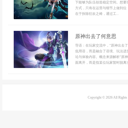
下能够为队伍创造稳定空间。想要
方式，只有在运营与细节上做到位
在于拆除狂欢之椅，通过工...
原神出去了何意思
导语：在玩家交流中，“原神出去
侃用语，而是融合了语境、玩法进
论与体验内容。概念来源解析“原
面离开，而是指某位玩家暂时脱离当
Copyright © 2026 All Right