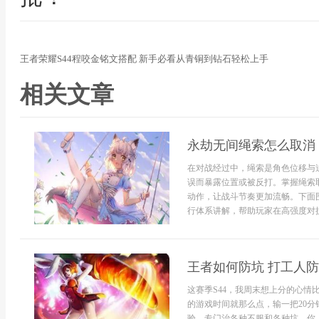
王者荣耀S44程咬金铭文搭配 新手必看从青铜到钻石轻松上手
相关文章
永劫无间绳索怎么取消
在对战经过中，绳索是角色位移与
误而暴露位置或被反打。掌握绳索
动作，让战斗节奏更加流畅。下面
行体系讲解，帮助玩家在高强度对抗
王者如何防坑 打工人
这赛季S44，我周末想上分的心
的游戏时间就那么点，输一把20
验，专门治各种不服和各种坑，你..