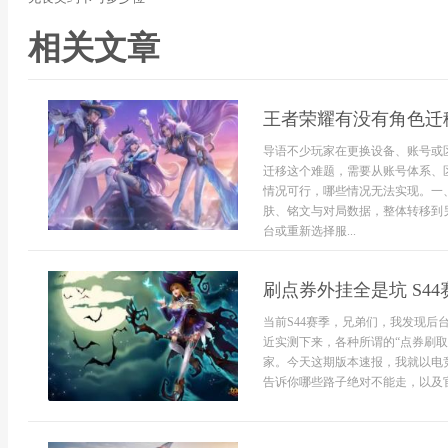
相关文章
王者荣耀有没有角色迁
导语不少玩家在更换设备、账号或
迁移这个难题，需要从账号体系、
情况可行，哪些情况无法实现。一
肤、铭文与对局数据，整体转移到
台或重新选择服...
刷点券外挂全是坑 S4
当前S44赛季，兄弟们，我发现后
近实测下来，各种所谓的“点券刷取
家。今天这期版本速报，我就以电
告诉你哪些路子绝对不能走，以及官方