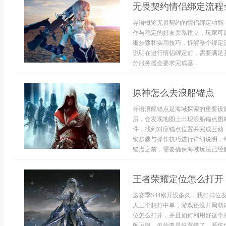
无畏契约情侣绑定流程
导语概览无畏契约的情侣绑定功能
作与稳定的好友关系建立，玩家可
晰步骤和实用技巧，拆解整个绑定
说明在进行情侣绑定前，需要满足
分服务器会要求完成基...
原神怎么去浪船锚点
导语浪船锚点是海域探索的重要设
后，会发现地图上出现浪船锚点图
件，找到对应锚点位置并完成互动
锁步骤与操作技巧进行详细说明，
锚点之前，需要确保海域玩法已经解
王者荣耀定位怎么打开
这赛季S44刚开没多久，我打排
人三个想打中单，游戏还没开局就
位怎么打开，并且如何利用好这个
配逻辑，但你要是设置错了，系统也