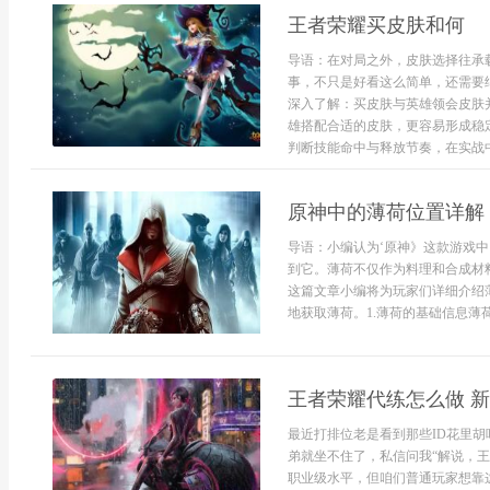
王者荣耀买皮肤和何
导语：在对局之外，皮肤选择往承
事，不只是好看这么简单，还需要
深入了解：买皮肤与英雄领会皮肤
雄搭配合适的皮肤，更容易形成稳
判断技能命中与释放节奏，在实战中
原神中的薄荷位置详解
导语：小编认为‘原神》这款游戏
到它。薄荷不仅作为料理和合成材
这篇文章小编将为玩家们详细介绍
地获取薄荷。1.薄荷的基础信息薄荷
王者荣耀代练怎么做 
最近打排位老是看到那些ID花里胡
弟就坐不住了，私信问我“解说，王
职业级水平，但咱们普通玩家想靠这个