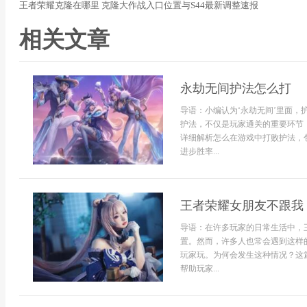
王者荣耀克隆在哪里 克隆大作战入口位置与S44最新调整速报
相关文章
永劫无间护法怎么打
导语：小编认为‘永劫无间’里面
护法，不仅是玩家通关的重要环节
详细解析怎么在游戏中打败护法，
进步胜率...
王者荣耀女朋友不跟我
导语：在许多玩家的日常生活中，
置。然而，许多人也常会遇到这样
玩家玩。为何会发生这种情况？这
帮助玩家...