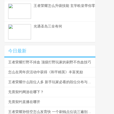
王者荣耀怎么升级技能 玄学欧皇带你零基础入门
光遇圣岛三全有何
今日最新
王者荣耀打野不掉血 顶级打野玩家的刷野不伤血技巧
怎么在周年庆活动中获得《和平精英》丰富奖励
王者荣耀什么段位人多 新手玩家必看的段位分布与爬坑指南
无畏契约网游在哪下？
无畏契约直播在哪开
王者荣耀孙悟空怎么发育快 一个刷钱点位说三遍别再浪了