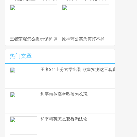
王者荣耀怎么提示保护 高效局内沟通速成指南
原神蒲公英为何打不掉
热门文章
王者S44上分玄学出装 欧皇实测这三套真的能赢
和平精英高空坠落怎么玩
和平精英怎么获得淘汰盒