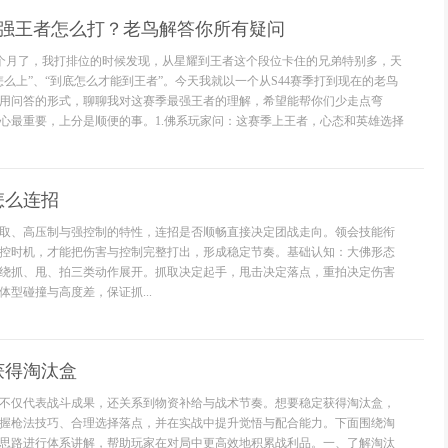
最强王者怎么打？老鸟解答你所有疑问
一个月了，我打排位的时候发现，从星耀到王者这个段位卡住的兄弟特别多，天
怎么上”、“到底怎么才能到王者”。今天我就以一个从S44赛季打到现在的老鸟
用问答的形式，聊聊我对这赛季最强王者的理解，希望能帮你们少走点弯
心最重要，上分是顺便的事。1.佛系玩家问：这赛季上王者，心态和英雄选择
怎么连招
取、高压制与强控制的特性，连招是否顺畅直接决定团战走向。领会技能衔
控时机，才能把伤害与控制完整打出，形成稳定节奏。基础认知：大佛形态
绕抓、甩、拍三类动作展开。抓取决定起手，甩击决定落点，重拍决定伤害
型碰撞与高度差，保证抓...
获得淘汰盒
不仅代表战斗成果，还关系到物资补给与战术节奏。想要稳定获得淘汰盒，
握枪法技巧、合理选择落点，并在实战中提升觉悟与配合能力。下面围绕淘
思路进行体系讲解，帮助玩家在对局中更高效地积累战利品。一、了解淘汰