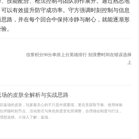
择、技能配合、枪法控制与团队协作展开。通过熟悉地
，可以有效提升防守成功率。守方强调时刻控制与信息
晰思路，并在每个回合中保持冷静与耐心，就能逐渐形
经验。
信誉积分90分单排上分英雄排行 别浪费时间在错误选择
上
返场的皮肤全解析与实战思路
后返场的皮肤，玩家最关心的不只是外观重现，更在意获取节奏、使用体验
往伴随时刻节点、活动形式与角色热度变化而调整，合理领会制度与打法，
想选择。小深入了解：返场...