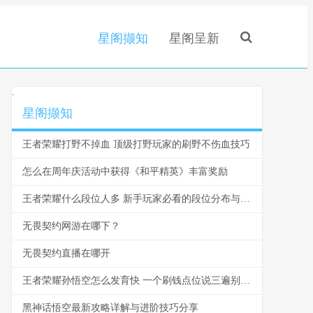
星阁撷知
星阁呈新
.
星阁撷知
王者荣耀打野不掉血 顶级打野玩家的刷野不伤血技巧
怎么在周年庆活动中获得《和平精英》丰富奖励
王者荣耀什么段位人多 新手玩家必看的段位分布与爬坑指南
无畏契约网游在哪下？
无畏契约直播在哪开
王者荣耀孙悟空怎么发育快 一个刷钱点位说三遍别再浪了
黑神话悟空最新攻略详解与进阶技巧分享