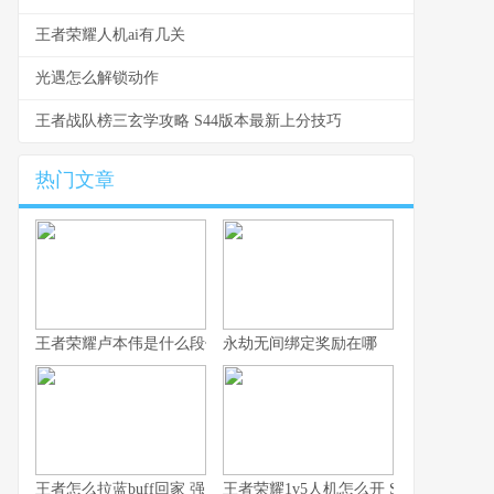
王者荣耀人机ai有几关
光遇怎么解锁动作
王者战队榜三玄学攻略 S44版本最新上分技巧
热门文章
王者荣耀卢本伟是什么段位 从数据看卢本伟的实战定位与上限
永劫无间绑定奖励在哪
王者怎么拉蓝buff回家 强度排行与拉野技巧全解析
王者荣耀1v5人机怎么开 S44赛季入口