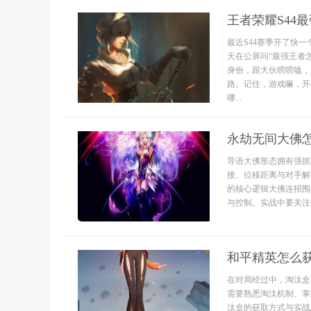
王者荣耀S44
最近S44赛季开了快
天在公屏问“最强王者
身份，跟大伙唠唠嗑，
路。记住，游戏嘛，开
哪...
永劫无间大佛
导语大佛形态拥有强抓
接、位移距离与对手解
的核心逻辑大佛连招围
与控制。实战中要关注体
和平精英怎么
在对局经过中，淘汰盒
需要熟悉淘汰机制、掌
汰盒的获取方式与实战