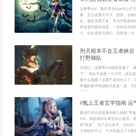
这赛季S44，我在华为Mate60
载、怎么设置才不卡。别笑，这确
友。最近实测下来，华为手机装游
装设置到版本强度，一次性给你讲
方，别走歪路兄弟们，安装第一步，.
刑天根本不在王者峡谷！
打野梯队
兄弟们，这赛季S44我算是服了，
下”。我反手就是一个问号，血压
要什么视频？这属于是问对人了，
带偏的新手和进阶玩家盘一盘，当前
找那...
0氪上王者玄学指南 
最近打排位老是看到有人抱怨“零氪
S44，我必须站出来说句公道话
称“欧皇”，玩了这么多年，总结出
王者轻松不少。今天就挑几个大家最