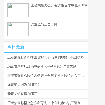
王者荣耀怎么升级技能 玄学欧皇带你零基础入门
光遇圣岛三全有何
今日最新
王者荣耀打野不掉血 顶级打野玩家的刷野不伤血技巧
怎么在周年庆活动中获得《和平精英》丰富奖励
王者荣耀什么段位人多 新手玩家必看的段位分布与爬坑指南
无畏契约网游在哪下？
无畏契约直播在哪开
王者荣耀孙悟空怎么发育快 一个刷钱点位说三遍别再浪了