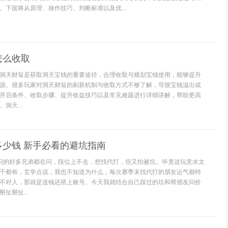
。下面将从原理、操作技巧、判断标准以及优...
怎么收取
洞天财翁是获取洞天宝钱的重要途径，合理收取与规划宝钱使用，能够提升
源。很多玩家对洞天财翁的刷新机制与收取方式不够了解，导致宝钱溢出或
开启条件、收取步骤、提升收益技巧以及常见难题进行详细讲解，帮助更高
洞天...
多少钱 新手必看的避坑指南
认识的好多兄弟都在问，段位上不去，想找代打，但又怕被坑。毕竟这玩意水太
千都有，玄学点说，我也不知道为什么，每次赛季末找代打的朋友运气都特
不对人，那就是送钱还搭上账号。今天我就结合自己踩过的坑和帮朋友问价
扯掰扯...