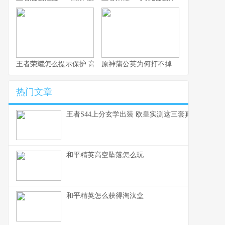
王者荣耀怎么提示保护 高效局内沟通速成指南
原神蒲公英为何打不掉
热门文章
王者S44上分玄学出装 欧皇实测这三套真的能赢
和平精英高空坠落怎么玩
和平精英怎么获得淘汰盒