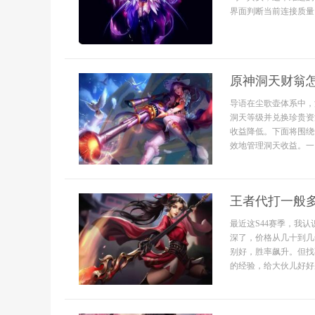
界面判断当前连接质量
原神洞天财翁
导语在尘歌壶体系中，
洞天等级并兑换珍贵资
收益降低。下面将围绕
效地管理洞天收益。一、
王者代打一般
最近这S44赛季，我
深了，价格从几十到几
别好，胜率飙升。但找
的经验，给大伙儿好好掰