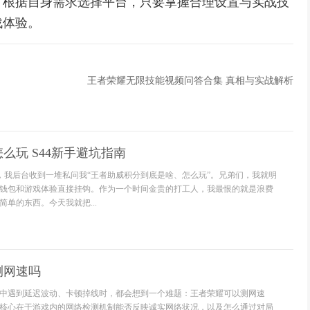
可根据自身需求选择平台，只要掌握合理设置与实战技
战体验。
王者荣耀无限技能视频问答合集 真相与实战解析
么玩 S44新手避坑指南
后，我后台收到一堆私问我“王者助威积分到底是啥、怎么玩”。兄弟们，我就明
钱包和游戏体验直接挂钩。作为一个时间金贵的打工人，我最恨的就是浪费
单的东西。今天我就把...
测网速吗
中遇到延迟波动、卡顿掉线时，都会想到一个难题：王者荣耀可以测网速
核心在于游戏内的网络检测机制能否反映诚实网络状况，以及怎么通过对局