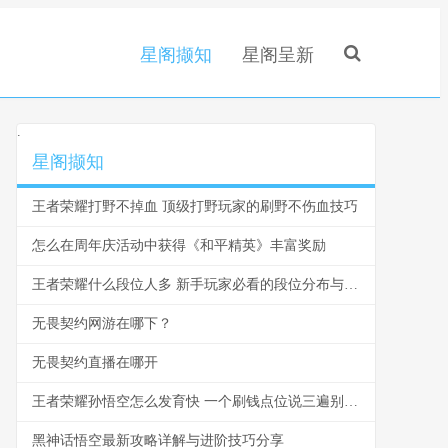
星阁撷知
星阁呈新
.
星阁撷知
王者荣耀打野不掉血 顶级打野玩家的刷野不伤血技巧
怎么在周年庆活动中获得《和平精英》丰富奖励
王者荣耀什么段位人多 新手玩家必看的段位分布与爬坑指南
无畏契约网游在哪下？
无畏契约直播在哪开
王者荣耀孙悟空怎么发育快 一个刷钱点位说三遍别再浪了
黑神话悟空最新攻略详解与进阶技巧分享