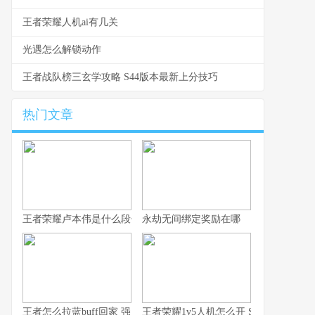
王者荣耀人机ai有几关
光遇怎么解锁动作
王者战队榜三玄学攻略 S44版本最新上分技巧
热门文章
王者荣耀卢本伟是什么段位 从数据看卢本伟的实战定位与上限
永劫无间绑定奖励在哪
王者怎么拉蓝buff回家 强度排行与拉野技巧全解析
王者荣耀1v5人机怎么开 S44赛季入口