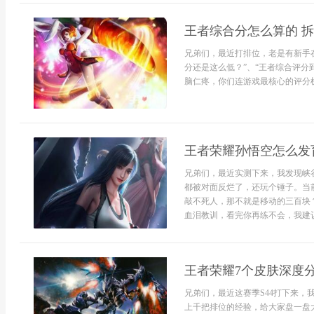
王者综合分怎么算的 
兄弟们，最近打排位，老是有新手
分还是这么低？”、“王者综合评分
脑仁疼，你们连游戏最核心的评分机
王者荣耀孙悟空怎么发
兄弟们，最近实测下来，我发现峡
都被对面反烂了，还玩个锤子。当
敲不死人，那不就是移动的三百块
血泪教训，看完你再练不会，我建议直
王者荣耀7个皮肤深度
兄弟们，最近这赛季S44打下来
上千把排位的经验，给大家盘一盘