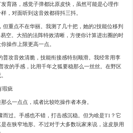
打发育路，感觉子弹都比原皮快，虽然可能是心理作
一样，对面听到这音效都得抖三抖。
，但重点不在华丽。我测了几十把，她的2技能位移判
容易空。大招的法阵特效清晰，方便你计算进出圈的时
让你操作上限更高一点。
的普攻音效清脆，技能衔接感特别顺滑。我经常用李
普攻的手感，比用千年之狐要稳那么一丝丝。在野区
死。
有瑕疵
差那么一点点，或者比较吃操作者本身。
啸而过。手感也不错，打击感沉稳。但为啥是T1？它
其是在狭窄地形。不过对于大多数玩家来说，这皮肤用