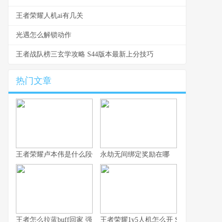
王者荣耀人机ai有几关
光遇怎么解锁动作
王者战队榜三玄学攻略 S44版本最新上分技巧
热门文章
王者荣耀卢本伟是什么段位 从数据看卢本伟的实战定位与上限
永劫无间绑定奖励在哪
王者怎么拉蓝buff回家 强度排行与拉野技巧全解析
王者荣耀1v5人机怎么开 S44赛季入口