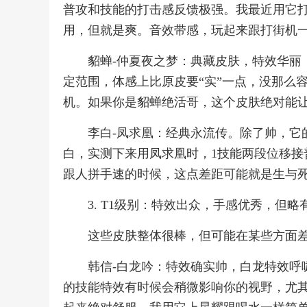
普攻和技能的打击感反馈极强。我最近用它
用，但就是爽。音效带感，玩起来跟打街机
貂蝉-仲夏夜之梦：典藏皮肤，特效华丽
定范围，体感上比原皮要“实”一点，没那么
机。如果你是貂蝉绝活哥，这个皮肤绝对能
李白-凤求凰：经典永流传。除了帅，它
白，实测下来用凤求凰时，1技能两段位移接
跟人拼手速的时候，这点差距可能就是生与
3. T1级别：特效出众，手感优秀，但略
这些皮肤整体很棒，但可能在某些方面
韩信-白龙吟：特效确实帅，白龙特效呼
的技能特效有时候会稍微影响你的视野，尤