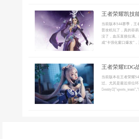
王者荣耀凯技能
当前版本S44赛季，
普攻机玩了，真的容易
没了，血压直接拉满。
成“卡强化窗口爆发”，
王者荣耀EDG
当前版本在王者荣耀S
过。尤其是最近排位环
entity["sports_team","