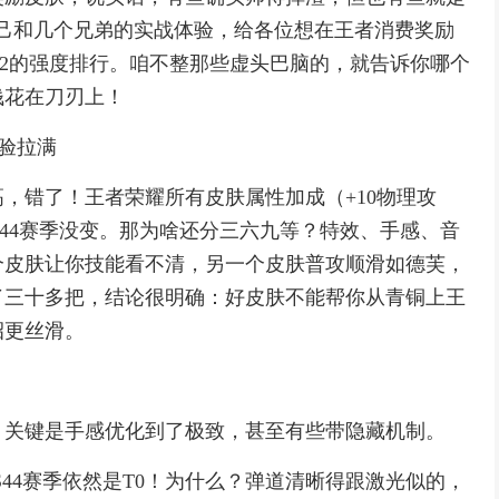
合自己和几个兄弟的实战体验，给各位想在王者消费奖励
T2的强度排行。咱不整那些虚头巴脑的，就告诉你哪个
钱花在刀刃上！
体验拉满
，错了！王者荣耀所有皮肤属性加成（+10物理攻
的，S44赛季没变。那为啥还分三六九等？特效、手感、音
个皮肤让你技能看不清，另一个皮肤普攻顺滑如德芙，
了三十多把，结论很明确：好皮肤不能帮你从青铜上王
招更丝滑。
，关键是手感优化到了极致，甚至有些带隐藏机制。
44赛季依然是T0！为什么？弹道清晰得跟激光似的，