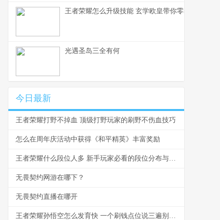
王者荣耀怎么升级技能 玄学欧皇带你零基础入门
光遇圣岛三全有何
今日最新
王者荣耀打野不掉血 顶级打野玩家的刷野不伤血技巧
怎么在周年庆活动中获得《和平精英》丰富奖励
王者荣耀什么段位人多 新手玩家必看的段位分布与爬坑指南
无畏契约网游在哪下？
无畏契约直播在哪开
王者荣耀孙悟空怎么发育快 一个刷钱点位说三遍别再浪了