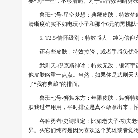
要“肉”一些，不够清脆。对于靠音效判断劈
鲁班七号-星空梦想：典藏皮肤，特效梦
清晰度确实不如电玩小子和那个6元的黑桃队
5. T2.5/情怀级别：特效感人，纯为信仰
还有些皮肤，特效拉胯，或者手感负优化
武则天-倪克斯神谕：特效无敌，银河宇
他皮肤略重一点点。当然，如果你是武则天
了“我有典藏”的排面。
鲁班七号-狮舞东方：年限皮肤，舞狮特
肤我过年用用，平时排位是真不敢拿出来，
各种勇者/史诗限定：比如老夫子-功夫
异。买它们纯粹是因为喜欢这个英雄或者觉