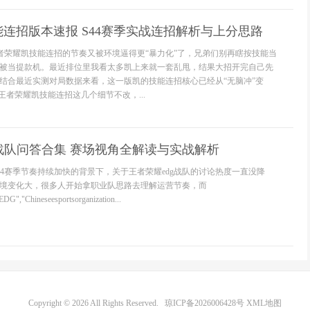
连招版本速报 S44赛季实战连招解析与上分思路
王者荣耀凯技能连招的节奏又被环境逼得更“暴力化”了，兄弟们别再瞎按技能当
被当提款机。最近排位里我看太多凯上来就一套乱甩，结果大招开完自己先
结合最近实测对局数据来看，这一版凯的技能连招核心已经从“无脑冲”变
王者荣耀凯技能连招这几个细节不改，...
战队问答合集 赛场视角全解读与实战解析
44赛季节奏持续加快的背景下，关于王者荣耀edg战队的讨论热度一直没降
境变化大，很多人开始拿职业队思路去理解运营节奏，而
EDG","Chineseesportsorganization...
Copyright © 2026 All Rights Reserved.
琼ICP备2026006428号
XML地图