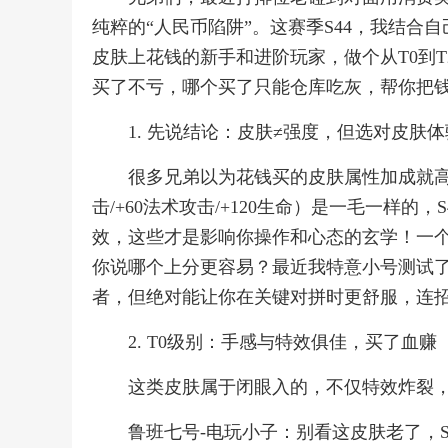
纯粹的“人民币陷阱”。这赛季S44，我结
皮肤上花钱的新手和进阶玩家，做个从T0到
买了不亏，哪个买了只能仓库吃灰，帮你把
1. 先说结论：皮肤≠强度，但选对皮肤
很多兄弟以为花钱买的皮肤属性加成就高
击/+60法术攻击/+120生命）是一毛一样
效，这些才是影响你操作和心态的玄学！一
你说哪个上分更容易？最近我特意小号测试
者，但绝对能让你在关键对拼时更舒服，连
2. T0级别：手感与特效俱佳，买了血赚
这类皮肤属于闭眼入的，不仅特效炸裂
鲁班七号-电玩小子：别看这皮肤老了，S