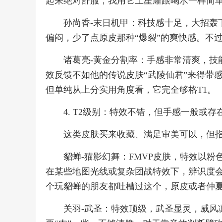
起来绝对舒服，我用它上星耀跟喝水一样简
孙尚香-末日机甲：科技感十足，大招轰
偏闷，少了点原皮那种“爆裂”的爽快感。不
诸葛亮-黄金分割率：手感非常清爽，技
效反馈不如他的传说皮肤“武陵仙君”来得带
但单纯从上分实用角度看，它完全够格T1。
4. T2级别：特效不错，但手感一般或存
这类皮肤买来收藏、满足审美可以，但
貂蝉-猫影幻舞：FMVP皮肤，特效以
在某些地图光线或复杂团战特效下，辨识度
个玩貂蝉的朋友都吐槽过这个，原皮或者仲
关羽-武圣：特效顶级，武圣显灵，威风