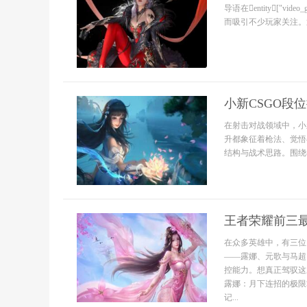
导语在entity["vid
而吸引不少玩家关注。通
小新CSGO段
在射击对战领域中，小
升都象征着枪法、觉悟
结构与战术思路。围绕小新
王者荣耀前三
在众多英雄中，有三位
——露娜、元歌与马超
控能力。想真正驾驭这
露娜：月下连招的极限
记...