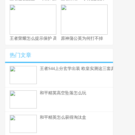
王者荣耀怎么提示保护 高效局内沟通速成指南
原神蒲公英为何打不掉
热门文章
王者S44上分玄学出装 欧皇实测这三套真的能赢
和平精英高空坠落怎么玩
和平精英怎么获得淘汰盒