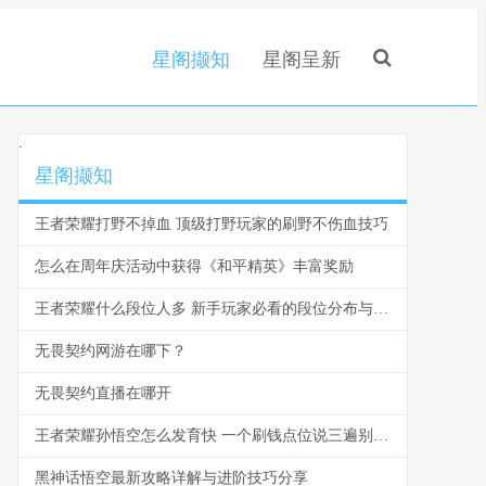
星阁撷知
星阁呈新
.
星阁撷知
王者荣耀打野不掉血 顶级打野玩家的刷野不伤血技巧
怎么在周年庆活动中获得《和平精英》丰富奖励
王者荣耀什么段位人多 新手玩家必看的段位分布与爬坑指南
无畏契约网游在哪下？
无畏契约直播在哪开
王者荣耀孙悟空怎么发育快 一个刷钱点位说三遍别再浪了
黑神话悟空最新攻略详解与进阶技巧分享