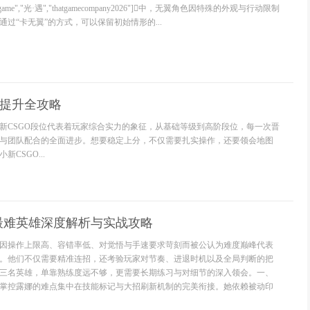
eo_game","光·遇","thatgamecompany2026"]中，无翼角色因特殊的外观与行动限制
过“卡无翼”的方式，可以保留初始情形的...
位提升全攻略
新CSGO段位代表着玩家综合实力的象征，从基础等级到高阶段位，每一次晋
与团队配合的全面进步。想要稳定上分，不仅需要扎实操作，还要领会地图
CSGO...
最难英雄深度解析与实战攻略
因操作上限高、容错率低、对觉悟与手速要求苛刻而被公认为难度巅峰代表
。他们不仅需要精准连招，还考验玩家对节奏、进退时机以及全局判断的把
三名英雄，单靠熟练度远不够，更需要长期练习与对细节的深入领会。一、
掌控露娜的难点集中在技能标记与大招刷新机制的完美衔接。她依赖被动印