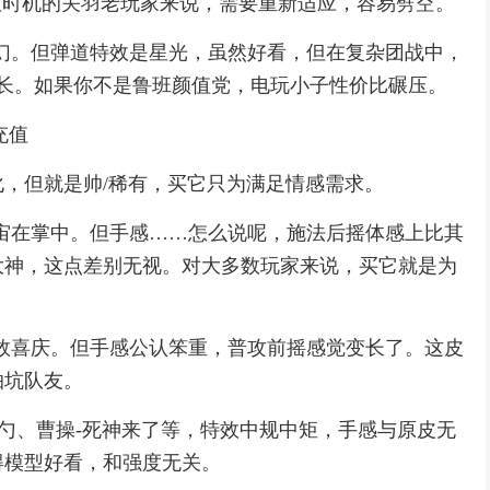
砍时机的关羽老玩家来说，需要重新适应，容易劈空。
幻。但弹道特效是星光，虽然好看，但在复杂团战中，
长。如果你不是鲁班颜值党，电玩小子性价比碾压。
充值
，但就是帅/稀有，买它只为满足情感需求。
宙在掌中。但手感……怎么说呢，施法后摇体感上比其
大神，这点差别无视。对大多数玩家来说，买它就是为
效喜庆。但手感公认笨重，普攻前摇感觉变长了。这皮
怕坑队友。
老勺、曹操-死神来了等，特效中规中矩，手感与原皮无
得模型好看，和强度无关。