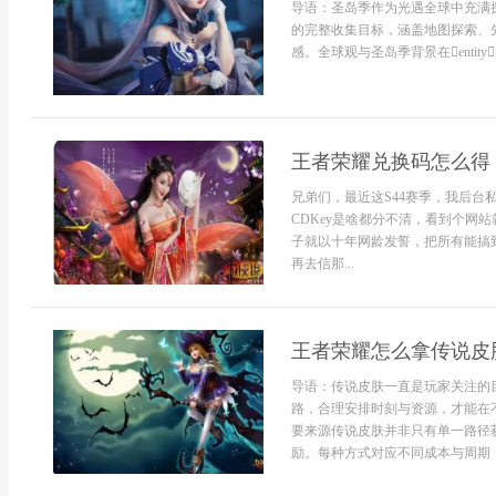
导语：圣岛季作为光遇全球中充满
的完整收集目标，涵盖地图探索、
感。全球观与圣岛季背景在entity["video_g
王者荣耀兑换码怎么得
兄弟们，最近这S44赛季，我后台
CDKey是啥都分不清，看到个网
子就以十年网龄发誓，把所有能搞
再去信那...
王者荣耀怎么拿传说皮
导语：传说皮肤一直是玩家关注的
路，合理安排时刻与资源，才能在
要来源传说皮肤并非只有单一路径
励。每种方式对应不同成本与周期，玩