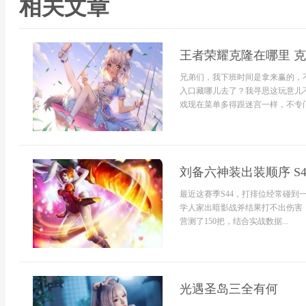
相关文章
王者荣耀克隆在哪里 克
兄弟们，我下班时间是拿来赢的，
入口藏哪儿去了？我寻思这玩意儿
戏现在菜单多得跟迷宫一样，不专门
刘备六神装出装顺序 S
最近这赛季S44，打排位经常碰
学人家出暗影战斧结果打不出伤害
营测了150把，结合实战数据...
光遇圣岛三全有何