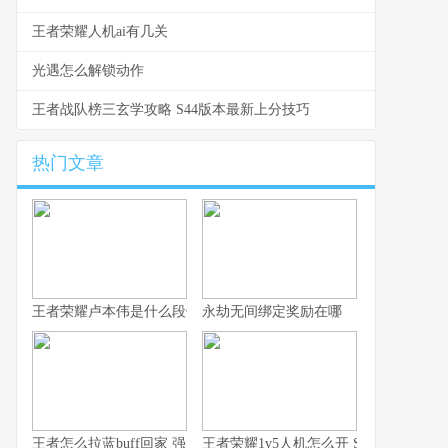
王者荣耀人机ai有几关
光遇怎么解锁动作
王者战队榜三玄学攻略 S44版本最新上分技巧
热门文章
王者荣耀卢本伟是什么段位 从数据看卢本伟的实战定位与上限
永劫无间绑定奖励在哪
王者怎么拉蓝buff回家 强度排行与拉野技巧全解析
王者荣耀1v5人机怎么开 S44赛季入口