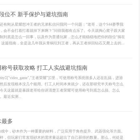
掉段位不 新手保护与避坑指南
还有刚从星耀想冲王者的兄弟私信问我同一个问题：“老哥，这个S44赛季我
，会不会打着打着就掉下来啊？”问得我都有点乐了。今天就掏心窝子跟大家
制到底是怎么一回事，以及作为普通玩家，怎么才能稳稳地把你的段位“揣在
。这篇指南，全是这几年我从青铜坑到王者，再从王者掉回钻石又爬上去的...
用称号获取攻略 打工人实战避坑指南
tity["video_game","王者荣耀"]里，可使用称号系统很多人还在乱搞，进游
然后发现根本没几个能用。打工人时间本来就少，还在那研究半天称号怎么
今天这篇就是暴躁老哥给你讲清楚王者荣耀可使用称号到底怎么搞、怎么
最近实测...
木最多
游戏中，砂木作为一种重要的材料，广泛应用于角色提升、武器强化等方面。
样，但玩家们常发现砂木的需求量远超出了自己获得的数量。那么，何处是