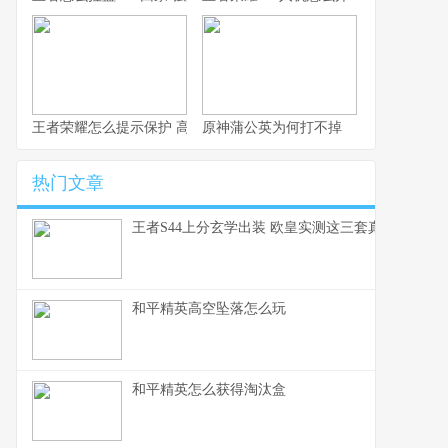
王者荣耀怎么提示保护 高效局内沟通速成指南
原神蒲公英为何打不掉
热门文章
王者S44上分玄学出装 欧皇实测这三套真的能赢
和平精英高空坠落怎么玩
和平精英怎么获得淘汰盒