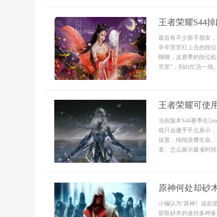
王者荣耀S44
最近有不少新手朋友，
辛辛苦苦打上去的段位
聊聊，这赛季的段位机
兜里”，别白忙活一场
王者荣耀可使
当前版本S44赛季在en
戏只会傻乎乎点展示，
设置，纯纯浪费生命。
拿、怎么展示最省时间。
原神何处却砂
小编认为‘原神》这款
获取砂木的途径多种多