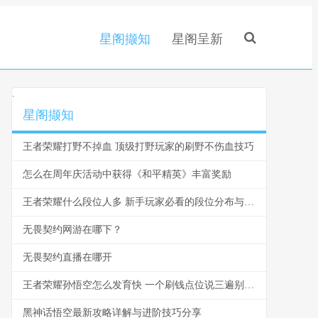
星阁撷知
星阁呈新
.
星阁撷知
王者荣耀打野不掉血 顶级打野玩家的刷野不伤血技巧
怎么在周年庆活动中获得《和平精英》丰富奖励
王者荣耀什么段位人多 新手玩家必看的段位分布与爬坑指南
无畏契约网游在哪下？
无畏契约直播在哪开
王者荣耀孙悟空怎么发育快 一个刷钱点位说三遍别再浪了
黑神话悟空最新攻略详解与进阶技巧分享