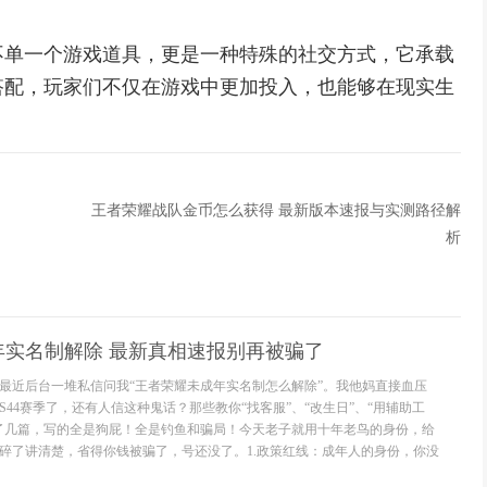
不单一个游戏道具，更是一种特殊的社交方式，它承载
搭配，玩家们不仅在游戏中更加投入，也能够在现实生
王者荣耀战队金币怎么获得 最新版本速报与实测路径解
析
年实名制解除 最新真相速报别再被骗了
最近后台一堆私信问我“王者荣耀未成年实名制怎么解除”。我他妈直接血压
，S44赛季了，还有人信这种鬼话？那些教你“找客服”、“改生日”、“用辅助工
了几篇，写的全是狗屁！全是钓鱼和骗局！今天老子就用十年老鸟的身份，给
碎了讲清楚，省得你钱被骗了，号还没了。1.政策红线：成年人的身份，你没