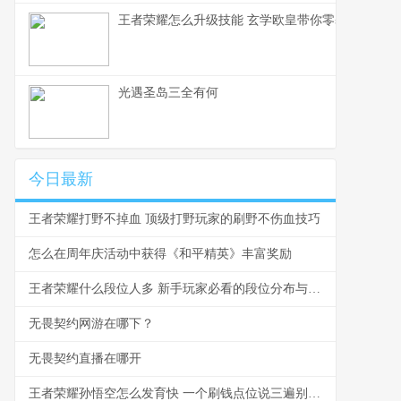
王者荣耀怎么升级技能 玄学欧皇带你零基础入门
光遇圣岛三全有何
今日最新
王者荣耀打野不掉血 顶级打野玩家的刷野不伤血技巧
怎么在周年庆活动中获得《和平精英》丰富奖励
王者荣耀什么段位人多 新手玩家必看的段位分布与爬坑指南
无畏契约网游在哪下？
无畏契约直播在哪开
王者荣耀孙悟空怎么发育快 一个刷钱点位说三遍别再浪了