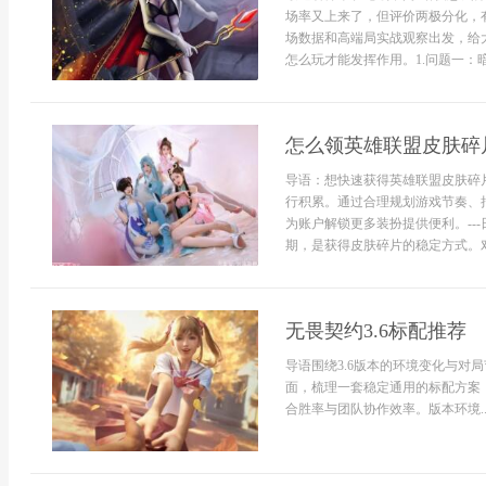
场率又上来了，但评价两极分化，
场数据和高端局实战观察出发，给
怎么玩才能发挥作用。1.问题一：暗夜
怎么领英雄联盟皮肤碎
导语：想快速获得英雄联盟皮肤碎
行积累。通过合理规划游戏节奏、
为账户解锁更多装扮提供便利。--
期，是获得皮肤碎片的稳定方式。对
无畏契约3.6标配推荐
导语围绕3.6版本的环境变化与对
面，梳理一套稳定通用的标配方案
合胜率与团队协作效率。版本环境..