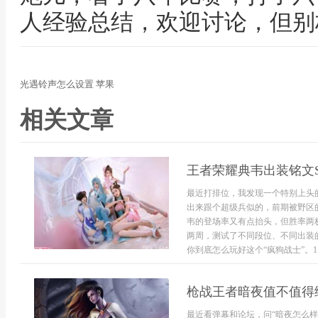
人经验总结，欢迎讨论，但别
光遇铃声怎么设置 苹果
相关文章
王者荣耀典韦出装铭文S
最近打排位，我发现一个特别上头
出来跟个超级兵似的，前期被野区
韦的登场率又有点抬头，但胜率两
两周，测试了不同段位、不同出装
你到底怎么玩好这个“疯狗战士”。1.先
枪战王者暗夜值不值得
最近看弹幕和论坛，问“暗夜怎么样