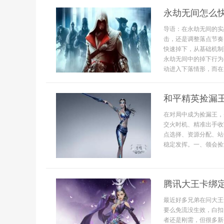
永劫无间怎么
导语：在永劫无间的实
击，还是调整落点节奏
快速掉下，从基础机制
永劫无间中的掉下行为
动进入下落情形，而在空
和平精英捡漏
在对局中成为捡漏王，
交火时机、精准出手收
点选择、资源分配、站
稳定发挥。一、领会捡漏.
腾讯大王卡绑定
最近好多兄弟在问大王
要么免流没生效，白扣
者还是刚需，但很多新手