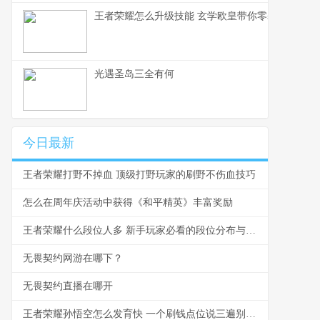
王者荣耀怎么升级技能 玄学欧皇带你零基础入门
光遇圣岛三全有何
今日最新
王者荣耀打野不掉血 顶级打野玩家的刷野不伤血技巧
怎么在周年庆活动中获得《和平精英》丰富奖励
王者荣耀什么段位人多 新手玩家必看的段位分布与爬坑指南
无畏契约网游在哪下？
无畏契约直播在哪开
王者荣耀孙悟空怎么发育快 一个刷钱点位说三遍别再浪了