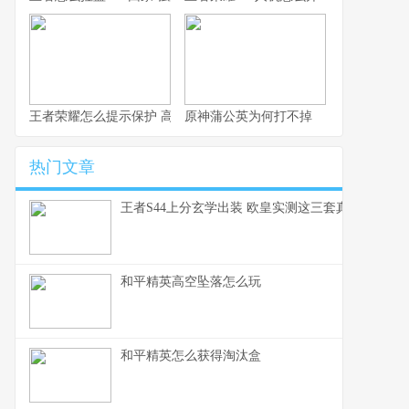
王者荣耀怎么提示保护 高效局内沟通速成指南
原神蒲公英为何打不掉
热门文章
王者S44上分玄学出装 欧皇实测这三套真的能赢
和平精英高空坠落怎么玩
和平精英怎么获得淘汰盒