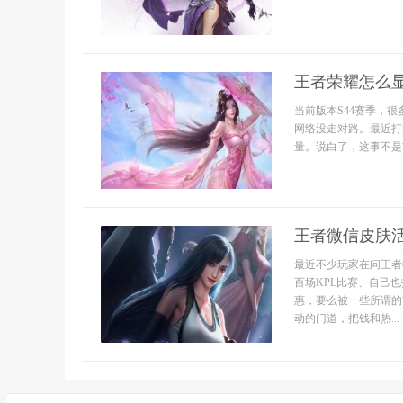
王者荣耀怎么
当前版本S44赛季，
网络没走对路。最近打
量。说白了，这事不是
王者微信皮肤
最近不少玩家在问王者
百场KPL比赛、自己
惠，要么被一些所谓的
动的门道，把钱和热...