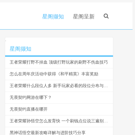
星阁撷知
星阁呈新
.
星阁撷知
王者荣耀打野不掉血 顶级打野玩家的刷野不伤血技巧
怎么在周年庆活动中获得《和平精英》丰富奖励
王者荣耀什么段位人多 新手玩家必看的段位分布与爬坑指南
无畏契约网游在哪下？
无畏契约直播在哪开
王者荣耀孙悟空怎么发育快 一个刷钱点位说三遍别再浪了
黑神话悟空最新攻略详解与进阶技巧分享