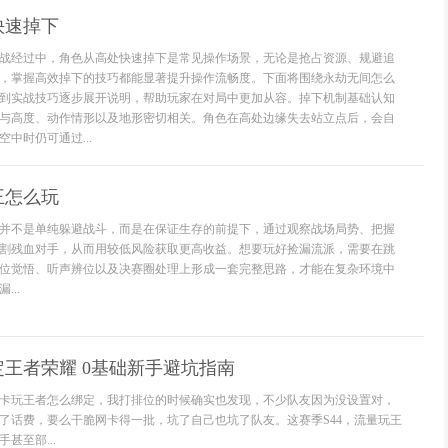
快速掉下
战经过中，角色从高处快速掉下是常见操作场景，无论是抢占资源、规避追
，掌握高效掉下的技巧都能显著提升操作流畅度。下面将围绕永劫无间怎么
到实战技巧逐步展开说明，帮助玩家在对局中更加从容。掉下机制基础认知
与高度、动作情形以及地形密切相关。角色在高处边缘失去站立点后，会自
中时仍可通过...
王怎么玩
并不是单纯躲避战斗，而是在保证生存的前提下，通过观察战场局势、把握
割残血对手，从而用较低风险获取更高收益。想要玩好捡漏流派，需要在跳
位觉悟、听声辨位以及决赛圈处理上形成一套完整思路，才能在复杂环境中
..
王者荣耀 0基础新手避坑指南
卡玩王者怎么绑定，我打排位的时候确实也发现，不少队友因为没设置对，
了话费，要么干脆网卡得一批，坑了自己也坑了队友。这赛季S44，流量玩王
甚至部...