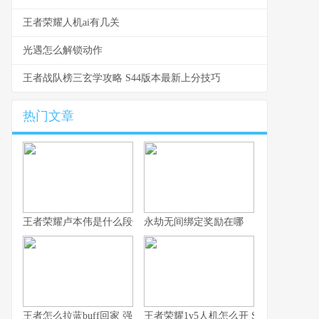
王者荣耀人机ai有几关
光遇怎么解锁动作
王者战队榜三玄学攻略 S44版本最新上分技巧
热门文章
王者荣耀卢本伟是什么段位 从数据看卢本伟的实战定位与上限
永劫无间绑定奖励在哪
王者怎么拉蓝buff回家 强度排行与拉野技巧全解析
王者荣耀1v5人机怎么开 S44赛季入口