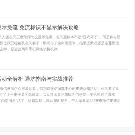
显示免流 免流标识不显示解决攻略
很多人还在问王者荣耀怎么显示免流，但问题根本不是“游戏坏了”，而是你自己
排位我已经被队友问麻了：明明办了定向流量卡，结果进游戏还是走通用流
玄学，是运营商和手机网络切换机制...
活动全解析 避坑指南与实战推荐
微信皮肤怎么买最划算，特别是微信游戏中心的皮肤折扣活动。作为看了几
也打了上千把王者的老解说，我见过太多兄弟因为信息差，要么错过了真实
“内部消息”坑了。这篇攻略，就从我的视角，带大家看清S44赛季微信皮肤活