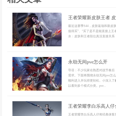
王者荣耀新皮肤王者 
最近这赛季S44，皮肤返场和新皮
值得买”、“买了是不是能直接上王
水：皮肤和王者段位真没直接关系，
永劫无间pve怎么开
导语：不少玩家在熟悉对战节奏后
需求。下面将围绕永劫无间pve
顺利进入并玩得更轻松。小深入了
以看到多个模式分类。pve...
王者荣耀李白乐高人仔
王者荣耀李白乐高人仔将经典侠客