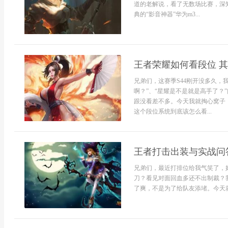
道的老解说，看了无数场比赛，深
典的“影音神器”华为m3...
王者荣耀如何看段位 
兄弟们，这赛季S44刚开没多久，
啊？”、“星耀是不是就是高手了？
跟没看差不多。今天我就掏心窝子
这个段位系统到底该怎么看...
王者打击出装与实战问
兄弟们，最近打排位给我气笑了，
刀？看见对面回血多还不出制裁？
了爽，不是为了给队友添堵。今天就把