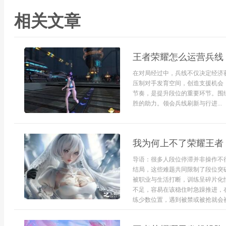
相关文章
王者荣耀怎么运营兵线
在对局经过中，兵线不仅决定经济
压制对手发育空间，创造支援机会
节奏，是提升段位的重要环节。围
胜的助力。领会兵线刷新与行进...
我为何上不了荣耀王者
导语：很多人段位停滞并非操作不
结局，这些难题共同限制了段位突
被职业与生活打断，训练呈碎片化
不足，容易在该稳住时急躁推进，
练少数位置，遇到被禁或被抢就会被