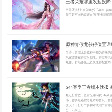
王者荣耀哪里发起投降 
当前版本S44在entity["vide
新手甚至老玩家还在问“王者荣耀哪里
原神青假龙获得位置详
导语：青假龙是原神中较为特殊的
玩家需要在特定时刻段、特定环境
规律、行动路线以及队伍搭配技巧，
S44赛季王者版本速报
最近打排位，总有兄弟问我S44
小，你要是还按老版本那套玩，掉
变天了，打野节奏和对线细节有哪些
分，不叫上...