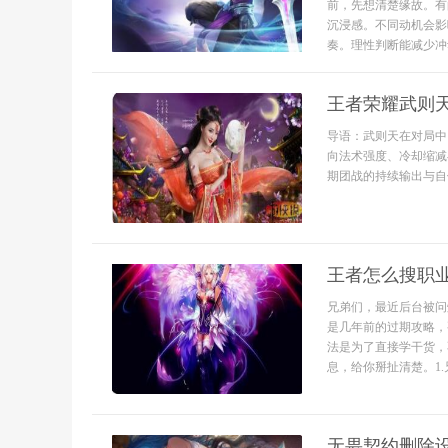
前，先想清楚缘故。有
沉浸感。不同动机会影
奏。理性判断能减少冲动
王者荣耀武则
导语：武则天在对局中
向法术强度、冷却缩减
期团战的持续输出与自
王者怎么搜职
兄弟们，最近后台被问
是几年前的过期攻略，
法是为了直接学干货，
息，给你掰扯清楚。1.
无畏契约删除