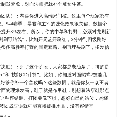
做制裁梦魇，对面法师肥就补个魔女斗篷。
领团队）：恭喜你进入高端局门槛。这里每个玩家都有
。S44赛季，暴君和主宰的强化效果很关键。数据帝
提升8%左右。所以，你的中单和打野，必须对龙刷新
划刷野路线”，比如开局蓝开刷红，2分钟到四级刚好
是很多高胜率打野的固定套路。别再埋头刷了，多发信
细节决胜）：到了这个阶段，大家都是老油条了，拼的是
节”和“技能CD计算”。比如，你知道对面貂蝉2技能几
刚好够你补一个普攻吗？这些数据，就是你从一众王者
对面物理爆发高，鞋子就是布甲鞋，别想着法穿鞋那点
刀”这种容错装。打团要像下棋，想好自己的站位，是绕
一波团战失误就可能直接被推水晶，没有容错率。