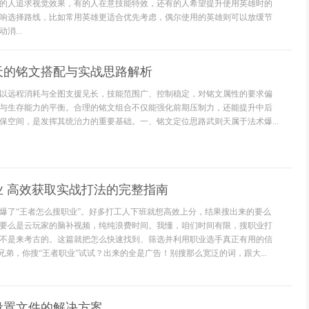
的人追求视觉效果，有的人在意技能特效，还有的人希望提升使用英雄时的
响选择路线，比如常用英雄更适合优先考虑，偶尔使用的英雄则可以放缓节
消...
天的铭文搭配与实战思路解析
以远程消耗与全图支援见长，技能范围广、控制稳定，对铭文属性的要求偏
与生存能力的平衡。合理的铭文组合不仅能强化前期压制力，还能提升中后
保空间，是发挥其统治力的重要基础。一、铭文定位思路武则天属于法术爆...
业 高效获取实战打法的完整指南
爆了“王者怎么搜职业”。好多打工人下班就想高效上分，结果搜出来的要么
要么是云玩家的脑补视频，纯纯浪费时间。我懂，咱们时间有限，搜职业打
不是来考古的。这篇就把怎么快速找到、筛选并利用职业选手真正有用的信
兄弟，你搜“王者职业”试试？出来的全是广告！别搜那么宽泛的词，跟大...
设置文件的解决方案