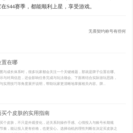
在S44赛季，都能顺利上星，享受游戏。
无畏契约称号有些何
位置在哪
图与成长体系时，很多玩家都会关注一个关键难题，那就是牌子位置在哪。
示与对局信息，还会影响任务完成与玩法领会。下面将结合实际游玩思路，
与实用技巧等角度展开说明，帮助玩家更清晰地掌握相关内容。牌...
面买个皮肤的实用指南
买个皮肤，不只是外观变化，还关系到操作手感、心情投入与账号长期规
节奏，能让投入更有价格，也更安心。选择动机的理性判断在决定买皮肤之