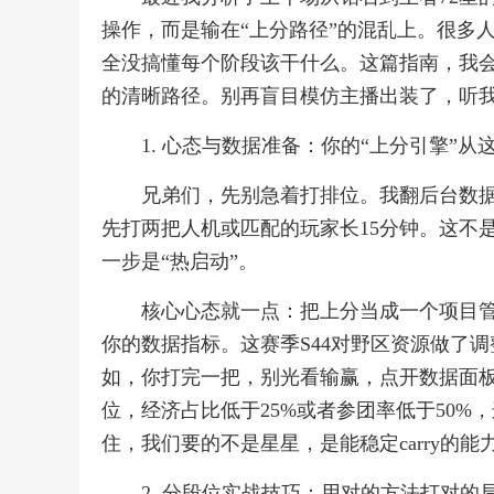
操作，而是输在“上分路径”的混乱上。很多
全没搞懂每个阶段该干什么。这篇指南，我会
的清晰路径。别再盲目模仿主播出装了，听
1. 心态与数据准备：你的“上分引擎”从
兄弟们，先别急着打排位。我翻后台数
先打两把人机或匹配的玩家长15分钟。这不
一步是“热启动”。
核心心态就一点：把上分当成一个项目管
你的数据指标。这赛季S44对野区资源做了
如，你打完一把，别光看输赢，点开数据面板
位，经济占比低于25%或者参团率低于50%
住，我们要的不是星星，是能稳定carry的
2. 分段位实战技巧：用对的方法打对的