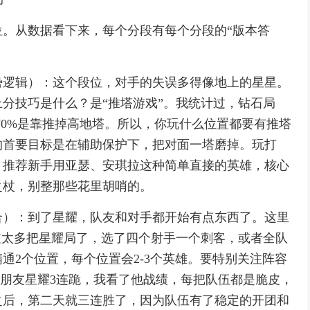
。从数据看下来，每个分段有每个分段的“版本答
势逻辑）：这个段位，对手的失误多得像地上的星星。
分技巧是什么？是“推塔游戏”。我统计过，钻石局
赛70%是靠推掉高地塔。所以，你玩什么位置都要有推塔
的首要目标是在辅助保护下，把对面一塔磨掉。玩打
。推荐新手用亚瑟、安琪拉这种简单直接的英雄，核心
之杖，别整那些花里胡哨的。
合）：到了星耀，队友和对手都开始有点东西了。这里
过太多把星耀局了，选了四个射手一个刺客，或者全队
通2个位置，每个位置会2-3个英雄。要特别关注阵容
我朋友星耀3连跪，我看了他战绩，每把队伍都是脆皮，
之后，第二天就三连胜了，因为队伍有了稳定的开团和