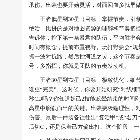
承伤。出装也要开始灵活，对面回血多就早
王者低星到30星（目标：掌握节奏，引
绝活，比拼的是对地图资源的理解和节奏把控
告诉你，控下第一条暴君的队伍，平均胜率会
时间有概念，提前布置视野。玩打野要会“规
抓一波对抗路，然后控河道之灵，这个节奏
号，多指挥，你就是团队的节奏发动机。
王者30星到72星（目标：极致优化，
谁更“完美”。这时候，你要开始研究“对线细
秒CD吗？你知道妲己2技能眩晕结束的时间
高星中脱颖而出的关键。出装要极端理性，
伤害。最后一件装备往往出“复活甲”或“名
后切C，还是保着己方输出打。这个阶段，