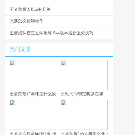
王者荣耀人机ai有几关
光遇怎么解锁动作
王者战队榜三玄学攻略 S44版本最新上分技巧
热门文章
王者荣耀卢本伟是什么段位 从数据看卢本伟的实战定位与上限
永劫无间绑定奖励在哪
王者怎么拉蓝buff回家 强度排行与拉野技巧全解析
王者荣耀1v5人机怎么开 S44赛季入口