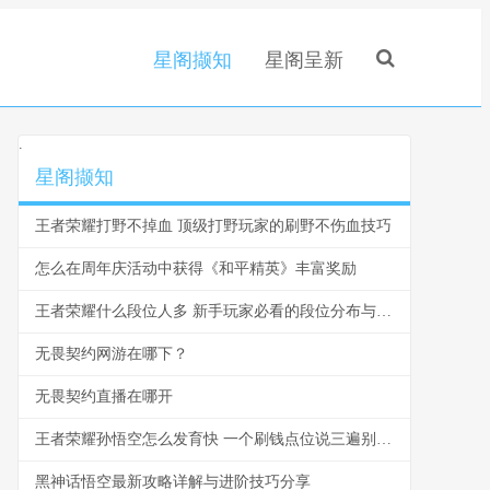
星阁撷知
星阁呈新
.
星阁撷知
王者荣耀打野不掉血 顶级打野玩家的刷野不伤血技巧
怎么在周年庆活动中获得《和平精英》丰富奖励
王者荣耀什么段位人多 新手玩家必看的段位分布与爬坑指南
无畏契约网游在哪下？
无畏契约直播在哪开
王者荣耀孙悟空怎么发育快 一个刷钱点位说三遍别再浪了
黑神话悟空最新攻略详解与进阶技巧分享