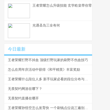
王者荣耀怎么升级技能 玄学欧皇带你零基础入门
光遇圣岛三全有何
今日最新
王者荣耀打野不掉血 顶级打野玩家的刷野不伤血技巧
怎么在周年庆活动中获得《和平精英》丰富奖励
王者荣耀什么段位人多 新手玩家必看的段位分布与爬坑指南
无畏契约网游在哪下？
无畏契约直播在哪开
王者荣耀孙悟空怎么发育快 一个刷钱点位说三遍别再浪了