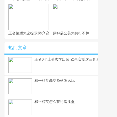
王者荣耀怎么提示保护 高效局内沟通速成指南
原神蒲公英为何打不掉
热门文章
王者S44上分玄学出装 欧皇实测这三套真的能赢
和平精英高空坠落怎么玩
和平精英怎么获得淘汰盒